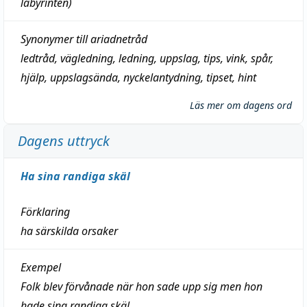
labyrinten)
Synonymer till
ariadnetråd
ledtråd
,
vägledning
,
ledning
,
uppslag
,
tips
,
vink
,
spår
,
hjälp
,
uppslagsända
, nyckelantydning,
tipset
,
hint
Läs mer om dagens ord
Dagens uttryck
Ha sina randiga skäl
Förklaring
ha särskilda orsaker
Exempel
Folk blev förvånade när hon sade upp sig men hon
hade sina randiga skäl