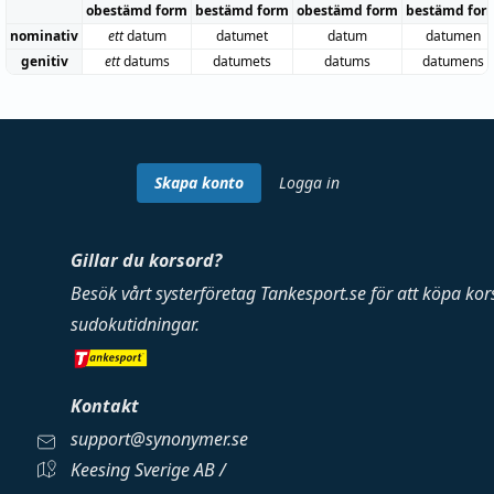
obestämd form
bestämd form
obestämd form
bestämd for
nominativ
ett
datum
datumet
datum
datumen
genitiv
ett
datums
datumets
datums
datumens
Skapa konto
Logga in
Gillar du korsord?
Besök vårt systerföretag
Tankesport.se
för att köpa
kor
sudokutidningar
.
Kontakt
support@synonymer.se
Keesing Sverige AB /