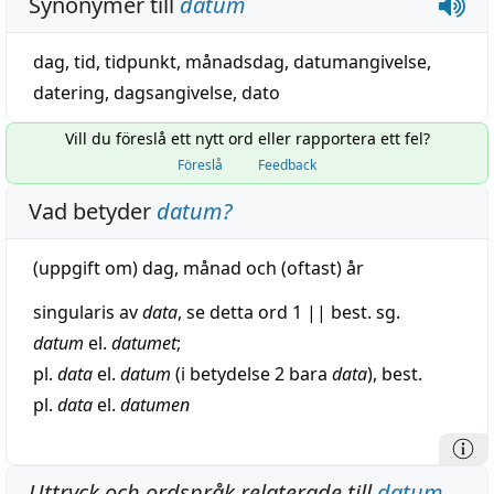
Synonymer till
datum
dag
,
tid
,
tidpunkt
,
månadsdag
,
datumangivelse
,
datering
,
dagsangivelse
,
dato
Vill du föreslå ett nytt ord eller rapportera ett fel?
Föreslå
Feedback
Vad betyder
datum
?
(
uppgift
om)
dag
,
månad
och (oftast)
år
singularis
av
data
, se detta ord 1
||
best. sg.
datum
el.
datumet
;
pl.
data
el.
datum
(i betydelse 2 bara
data
), best.
pl.
data
el.
datumen
Uttryck och ordspråk relaterade till
datum