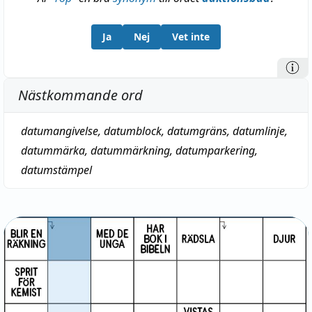
Ja
Nej
Vet inte
Nästkommande ord
datumangivelse
,
datumblock
,
datumgräns
,
datumlinje
,
datummärka
,
datummärkning
,
datumparkering
,
datumstämpel