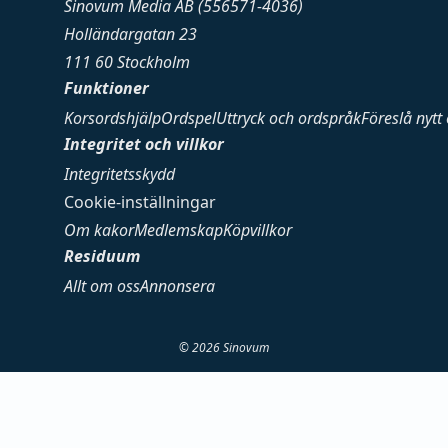
Sinovum Media AB (556571-4036)
Holländargatan 23
111 60 Stockholm
Funktioner
Korsordshjälp
Ordspel
Uttryck och ordspråk
Föreslå nytt
Integritet och villkor
Integritetsskydd
Cookie-inställningar
Om kakor
Medlemskap
Köpvillkor
Residuum
Allt om oss
Annonsera
©
2026
Sinovum