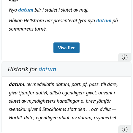
Nya
datum
blir i stället i slutet av maj.
Håkan Hellström har presenterat fyra nya
datum
på
sommarens turné.
Visa fler
Historik för
datum
datum
, av medellatin
datum
, part. pf. pass. till
dare
,
giva (jämför dativ); alltså egentligen: givet; använt i
slutet av myndigheters handlingar o. brev; jämför
svenska:
givet å Stockholms slott den . .
och dylikt —
Härtill: dato, egentligen ablat. av
datum
, i synnerhet
använt efter prepos.