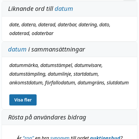
Liknande ord till
datum
date
,
datera
,
daterad
,
daterbar
,
datering
,
dato
,
odaterad
,
odaterbar
datum
i sammansättningar
datummärka
,
datumstämpel
,
datumvisare
,
datumstämpling
,
datumlinje
,
startdatum
,
ankomstdatum
,
förfallodatum
,
datumgräns
,
slutdatum
Visa fler
Rösta på användares bidrag
Är
“
rop
”
en bra
synonym
till ordet
auktionsbud
?