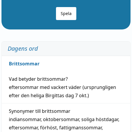
Spela
Dagens ord
Brittsommar
Vad betyder
brittsommar
?
eftersommar
med
vackert
väder
(
ursprungligen
efter den heliga Birgittas
dag
7 okt.)
Synonymer till
brittsommar
indiansommar
,
oktobersommar
,
soliga höstdagar
,
eftersommar
,
förhöst
,
fattigmanssommar
,