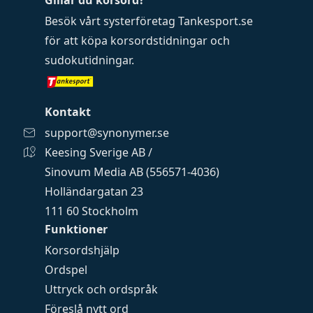
Gillar du korsord?
Besök vårt systerföretag
Tankesport.se
för att köpa
korsordstidningar
och
sudokutidningar
.
Kontakt
support@synonymer.se
Keesing Sverige AB /
Sinovum Media AB (556571-4036)
Holländargatan 23
111 60 Stockholm
Funktioner
Korsordshjälp
Ordspel
Uttryck och ordspråk
Föreslå nytt ord