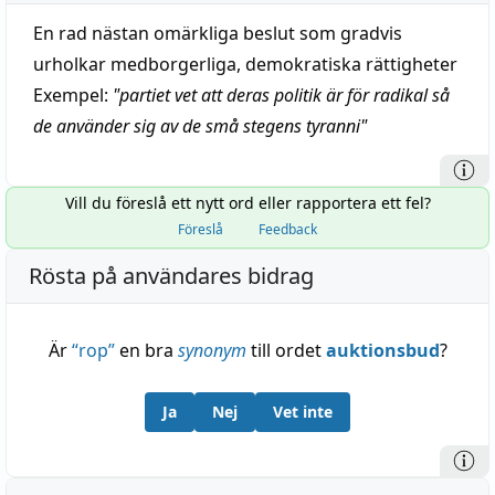
En rad nästan omärkliga beslut som gradvis
urholkar medborgerliga, demokratiska rättigheter
Exempel:
"
partiet vet att deras politik är för radikal så
de använder sig av de små stegens tyranni
"
Vill du föreslå ett nytt ord eller rapportera ett fel?
Föreslå
Feedback
Rösta på användares bidrag
Är
“
rop
”
en bra
synonym
till ordet
auktionsbud
?
Ja
Nej
Vet inte