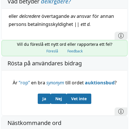
Vad betyder
delkr
e
dere
?
eller
delcredere
övertagande
av
ansvar
för annan
persons betalningsskyldighet
||
ett d.
Vill du föreslå ett nytt ord eller rapportera ett fel?
Föreslå
Feedback
Rösta på användares bidrag
Är
“
rop
”
en bra
synonym
till ordet
auktionsbud
?
Ja
Nej
Vet inte
Nästkommande ord