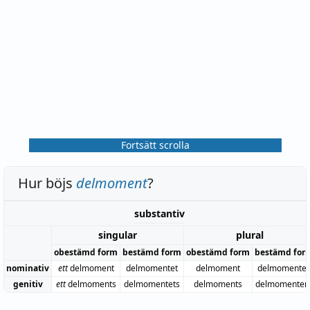
Fortsätt scrolla
Hur böjs
delmoment
?
substantiv
singular
plural
obestämd form
bestämd form
obestämd form
bestämd for
nominativ
ett
delmoment
delmomentet
delmoment
delmomente
genitiv
ett
delmoments
delmomentets
delmoments
delmomenten