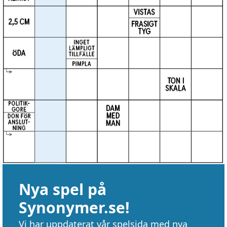
Nya spel på
Synonymer.se!
Vi har uppdaterat vår spelsida med nya