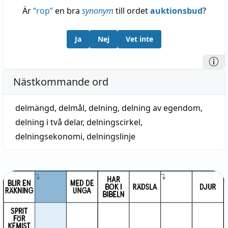
Är
“
rop
”
en bra
synonym
till ordet
auktionsbud
?
Ja
Nej
Vet inte
Nästkommande ord
delmängd
,
delmål
,
delning
,
delning av egendom
,
delning i två delar
,
delningscirkel
,
delningsekonomi
,
delningslinje