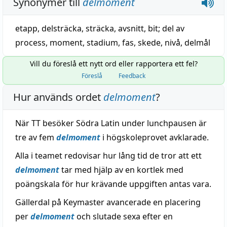
Synonymer till
delmoment
etapp
,
delsträcka
,
sträcka
,
avsnitt
,
bit
;
del av
process
,
moment
,
stadium
,
fas
,
skede
,
nivå
,
delmål
Vill du föreslå ett nytt ord eller rapportera ett fel?
Föreslå
Feedback
Hur används ordet
delmoment
?
När TT besöker Södra Latin under lunchpausen är
tre av fem
delmoment
i högskoleprovet avklarade.
Alla i teamet redovisar hur lång tid de tror att ett
delmoment
tar med hjälp av en kortlek med
poängskala för hur krävande uppgiften antas vara.
Gällerdal på Keymaster avancerade en placering
per
delmoment
och slutade sexa efter en