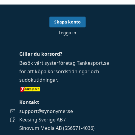
Skapa konto
Logga in
Gillar du korsord?
Besök vårt systerföretag
Tankesport.se
för att köpa
korsordstidningar
och
sudokutidningar
.
Kontakt
support@synonymer.se
Keesing Sverige AB /
Sinovum Media AB (556571-4036)