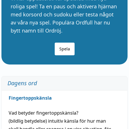
roliga spel! Ta en paus och aktivera hjärnan
med korsord och sudoku eller testa något
av våra nya spel. Populära Ordfull har nu
bytt namn till Ordröj.
Spela
Dagens ord
Fingertoppskänsla
Vad betyder
fingertoppskänsla
?
(
bildlig
betydelse)
intuitiv
känsla
för hur man
skall
handla
eller
reagera
i en viss
situation
, för