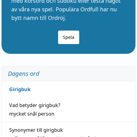
med korsord och sudoku eller testa något
av våra nya spel. Populära Ordfull har nu
bytt namn till Ordröj.
Spela
Dagens ord
Girigbuk
Vad betyder
girigbuk
?
mycket
snål
person
Synonymer till
girigbuk