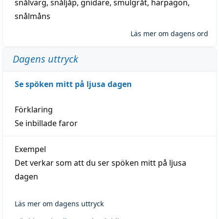
snålvarg
,
snåljåp
,
gnidare
,
smulgråt
,
harpagon
,
snålmåns
Läs mer om dagens ord
Dagens uttryck
Se spöken mitt på ljusa dagen
Förklaring
Se inbillade faror
Exempel
Det verkar som att du ser spöken mitt på ljusa
dagen
Läs mer om dagens uttryck