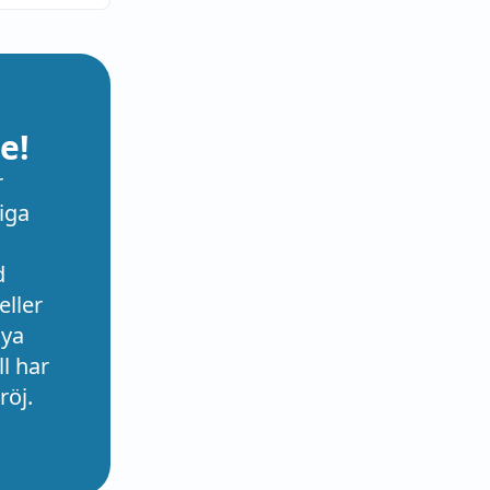
e!
r
iga
d
eller
nya
l har
röj.