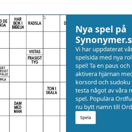
Nya spel på
Synonymer.s
Vi har uppdaterat vå
spelsida med nya rol
spel! Ta en paus och
aktivera hjärnan me
korsord och sudoku 
testa något av våra 
spel. Populära Ordful
nu bytt namn till Ord
Spela