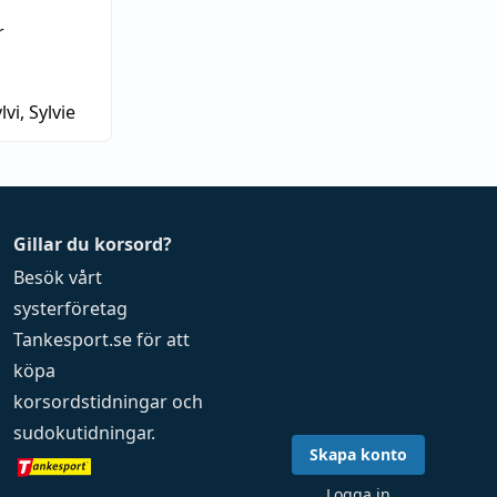
r
lvi, Sylvie
Gillar du korsord?
Besök vårt
systerföretag
Tankesport.se
för att
köpa
korsordstidningar
och
sudokutidningar
.
Skapa konto
Logga in