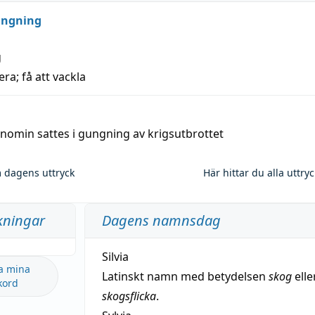
ungning
g
era; få att vackla
nomin sattes i gungning av krigsutbrottet
 dagens uttryck
Här hittar du alla uttry
kningar
Dagens namnsdag
Silvia
a mina
Latinskt namn med betydelsen
skog
elle
kord
skogsflicka
.