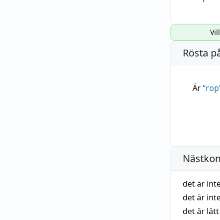
Vil
Rösta p
Är
“
rop
Nästko
det är int
det är int
det är lät