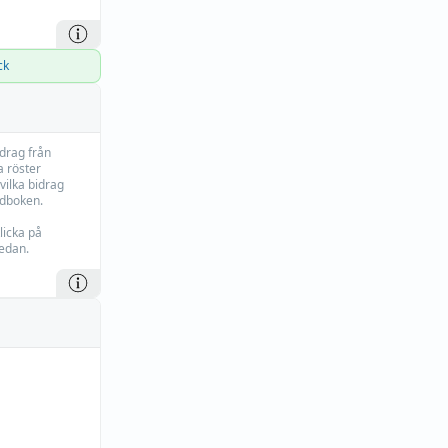
ck
idrag från
 röster
vilka bidrag
rdboken.
licka på
edan.