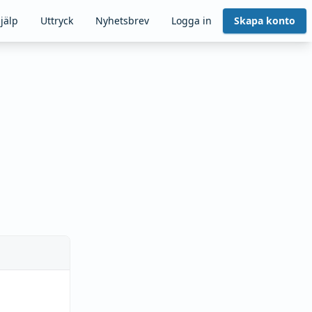
jälp
Uttryck
Nyhetsbrev
Logga in
Skapa konto