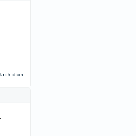
ck och idiom
r