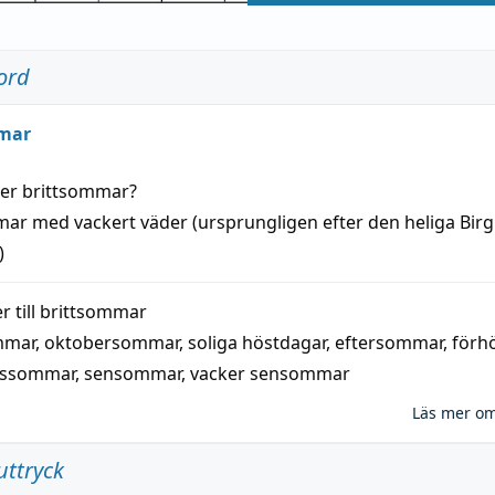
ord
mar
der
brittsommar
?
mar
med
vackert
väder
(
ursprungligen
efter den heliga Birg
)
 till
brittsommar
mmar
,
oktobersommar
,
soliga höstdagar
,
eftersommar
,
förh
nssommar
,
sensommar
,
vacker sensommar
Läs mer o
uttryck