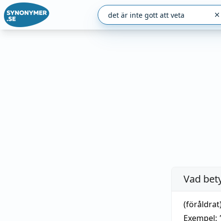
Vad bet
(föråldrat)
Exempel: