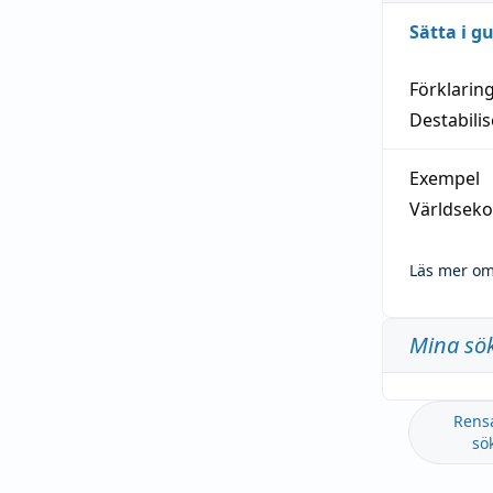
Sätta i g
Förklarin
Destabilis
Exempel
Världseko
Läs mer om
Mina sö
Rens
sö