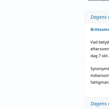
Dagens 
Brittsom
Vad bety
eftersom
dag
7 okt.
Synonymer
indianso
fattigma
Dagens 