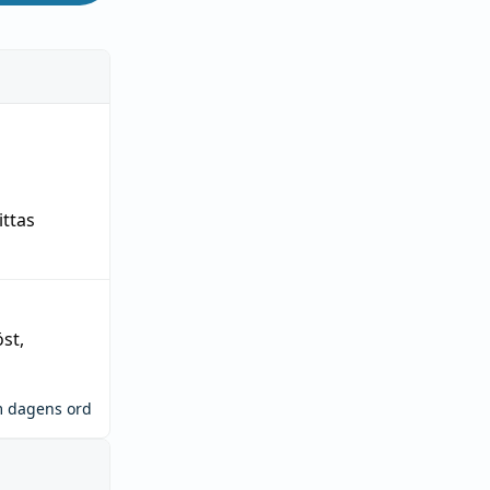
ittas
öst
,
m dagens ord