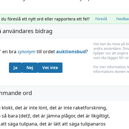
l du föreslå ett nytt ord eller rapportera ett fel?
Föreslå
Feedba
å användares bidrag
Här kan du rösta på b
andra användare. Dina
”
en bra
synonym
till ordet
auktionsbud
?
hjälper oss att avgöra 
som ska läggas till i o
För mer information, k
Ja
Nej
Vet inte
informations-ikonen n
mmande ord
e klokt
,
det är inte lönt
,
det är inte raketforskning
,
e så bara (det)!
,
det är jämna plågor
,
det är likgiltigt
,
t att säga tulipana
,
det är lätt att säga tulipanaros