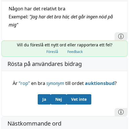
Någon har det relativt bra
Exempel:
"
Jag har det bra här, det går ingen nöd på
mig
"
Vill du föreslå ett nytt ord eller rapportera ett fel?
Föreslå
Feedback
Rösta på användares bidrag
Är
“
rop
”
en bra
synonym
till ordet
auktionsbud
?
Ja
Nej
Vet inte
Nästkommande ord