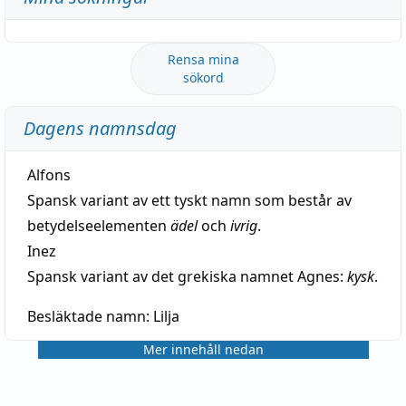
Rensa mina
sökord
Dagens namnsdag
Alfons
Spansk variant av ett tyskt namn som består av
betydelseelementen
ädel
och
ivrig
.
Inez
Spansk variant av det grekiska namnet Agnes:
kysk
.
Besläktade namn:
Lilja
Mer innehåll nedan