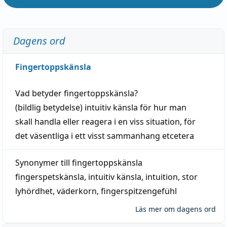
Dagens ord
Fingertoppskänsla
Vad betyder
fingertoppskänsla
?
(
bildlig
betydelse)
intuitiv
känsla
för hur man
skall
handla
eller
reagera
i en viss
situation
, för
det väsentliga i ett visst
sammanhang
etcetera
Synonymer till
fingertoppskänsla
fingerspetskänsla
,
intuitiv känsla
,
intuition
,
stor
lyhördhet
,
väderkorn
,
fingerspitzengefühl
Läs mer om dagens ord