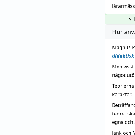
lärarmäss
Vil
Hur anv
Magnus Pe
didaktisk
Men visst
något utöv
Teorierna
karaktär.
Beträffa
teoretisk
egna och a
Jank och 