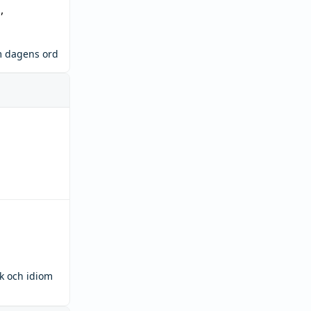
n
,
m dagens ord
ck och idiom