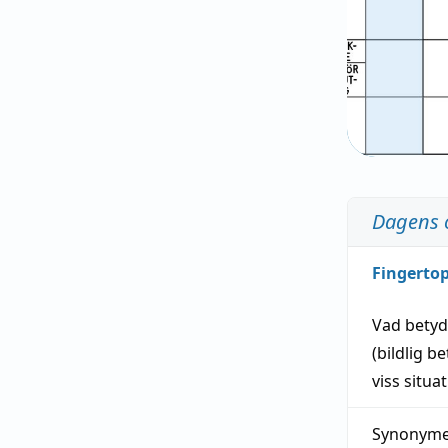
Dagens 
Fingerto
Vad bety
(
bildlig
be
viss
situa
Synonymer