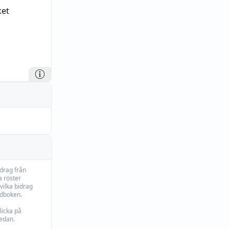
ket
idrag från
 röster
vilka bidrag
rdboken.
licka på
edan.