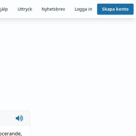
jälp
Uttryck
Nyhetsbrev
Logga in
Skapa konto
ocerande
,