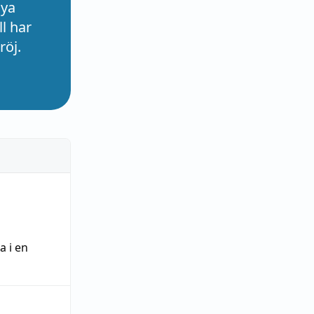
nya
l har
röj.
ra
i en