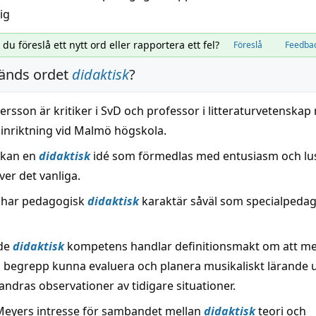
ig
l du föreslå ett nytt ord eller rapportera ett fel?
Föreslå
Feedba
änds ordet
didaktisk
?
rsson är kritiker i SvD och professor i litteraturvetenska
inriktning vid Malmö högskola.
 kan en
didaktisk
idé som förmedlas med entusiasm och lu
er det vanliga.
 har pedagogisk
didaktisk
karaktär såväl som specialpeda
nde
didaktisk
kompetens handlar definitionsmakt om att me
a begrepp kunna evaluera och planera musikaliskt lärande u
ndras observationer av tidigare situationer.
Meyers intresse för sambandet mellan
didaktisk
teori och