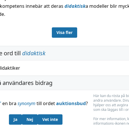
kompetens innebär att deras
didaktisk
a modeller blir myc
de.
Visa fler
 ord till
didaktisk
didaktiker
å användares bidrag
Här kan du rösta på b
andra användare. Dina
”
en bra
synonym
till ordet
auktionsbud
?
hjälper oss att avgöra 
som ska läggas till i o
För mer information, k
Ja
Nej
Vet inte
informations-ikonen n