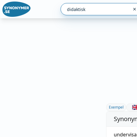
Exempel
Synonym
undervis