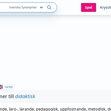
Spel
Kryssh
Svenska Synonymer
sv-en
er till
didaktisk
ande
,
läro-
,
lärande
,
pedagogisk
,
uppfostrande
,
metodisk
,
d