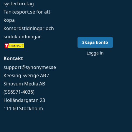
systerföretag
Tankesport.se
för att
köpa
korsordstidningar
och
sudokutidningar
.
Skapa konto
Logga in
Kontakt
support@synonymer.se
Keesing Sverige AB /
Sinovum Media AB
(556571-4036)
Holländargatan 23
111 60 Stockholm