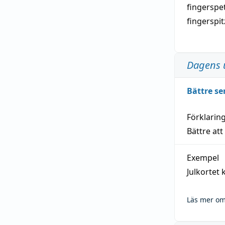
fingerspe
fingerspi
Dagens 
Bättre se
Förklarin
Bättre att
Exempel
Julkortet 
Läs mer om