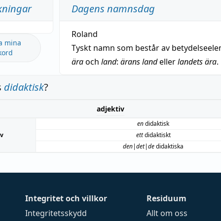
kningar
Dagens namnsdag
Roland
a mina
Tyskt namn som består av betydelseel
kord
ära
och
land
:
ärans land
eller
landets ära
.
s
didaktisk
?
adjektiv
en
didaktisk
iv
ett
didaktiskt
den|det|de
didaktiska
Integritet och villkor
Residuum
Integritetsskydd
Allt om oss