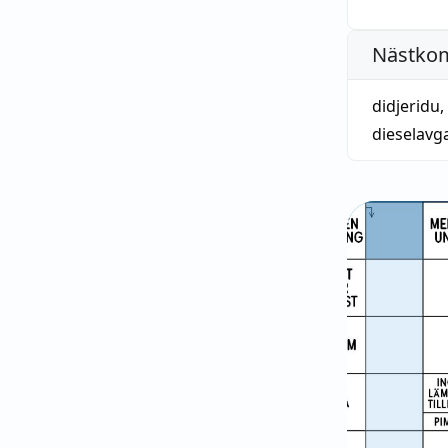
Nästko
didjeridu
,
dieselavg