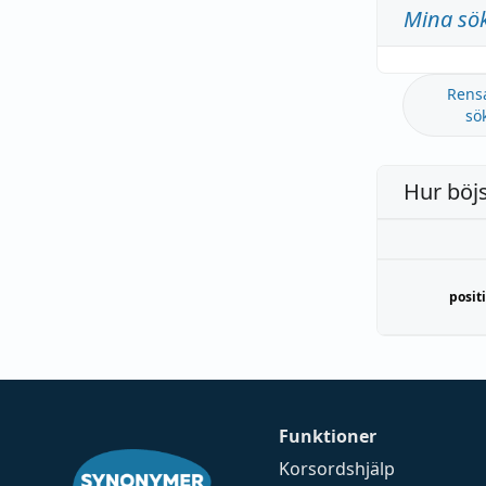
Mina sö
Rens
sö
Hur böj
posit
Funktioner
Korsordshjälp