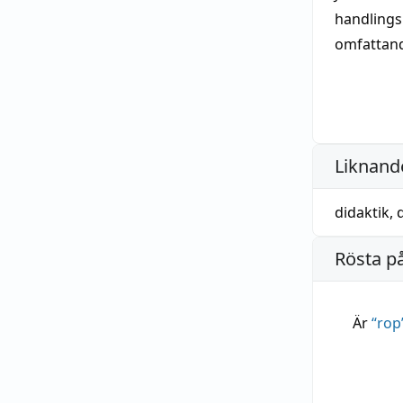
handlings
omfattan
Liknande
didaktik
,
Rösta p
Är
“
rop