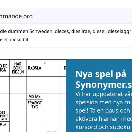
mmande ord
die dummen Schweden
,
dieces
,
dies irae
,
diesel
,
dieselaggr
aser
,
dieselbil
Nya spel på
Synonymer.s
Vi har uppdaterat vå
spelsida med nya rol
spel! Ta en paus och
aktivera hjärnan me
korsord och sudoku 