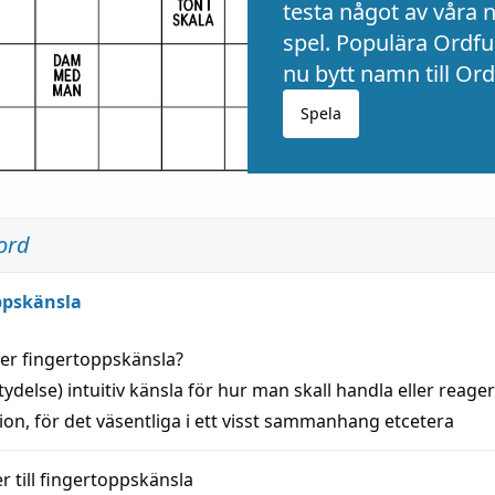
testa något av våra 
spel. Populära Ordful
nu bytt namn till Ord
Spela
ord
ppskänsla
der
fingertoppskänsla
?
tydelse)
intuitiv
känsla
för hur man skall
handla
eller
reage
tion
, för det väsentliga i ett visst
sammanhang
etcetera
 till
fingertoppskänsla