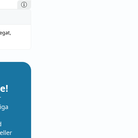
egat
,
e!
r
iga
d
eller