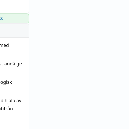
ck
p med
st ändå ge
gogisk
d hjälp av
tifrån