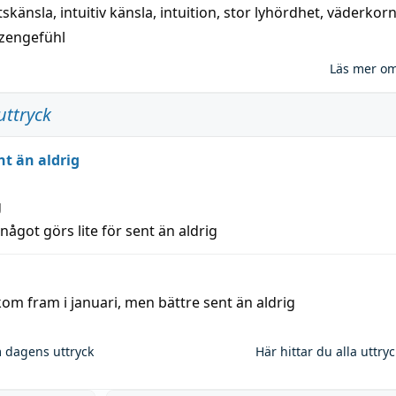
tskänsla
,
intuitiv känsla
,
intuition
,
stor lyhördhet
,
väderkor
tzengefühl
Läs mer o
uttryck
nt än aldrig
g
 något görs lite för sent än aldrig
kom fram i januari, men bättre sent än aldrig
 dagens uttryck
Här hittar du alla uttry