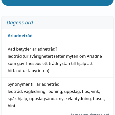
Dagens ord
Ariadnetråd
Vad betyder
ariadnetråd
?
ledtråd
(ur svårigheter) (efter myten om Ariadne
som gav Theseus ett trådnystan till
hjälp
att
hitta
ut ur labyrinten)
Synonymer till
ariadnetråd
ledtråd
,
vägledning
,
ledning
,
uppslag
,
tips
,
vink
,
spår
,
hjälp
,
uppslagsända
, nyckelantydning,
tipset
,
hint
Läs mer om dagens ord