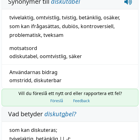
Synonymer till
diskutabel
tvivelaktig
,
omtvistlig
,
tvistig
,
betänklig
,
osäker
,
som kan ifrågasättas
,
dubiös
,
kontroversiell
,
problematisk
,
tveksam
motsatsord
odiskutabel
,
oomtvistlig
,
säker
Användarnas bidrag
omstridd
,
diskuterbar
Vill du föreslå ett nytt ord eller rapportera ett fel?
Föreslå
Feedback
Vad betyder
diskut
a
bel
?
som kan diskuteras;
tvivelaktig
,
betänklig
||
-
t
;