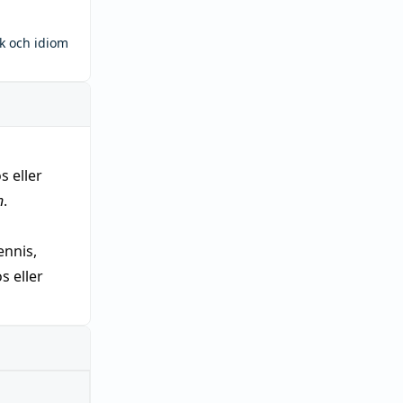
ck och idiom
s eller
n
.
nnis,
 eller