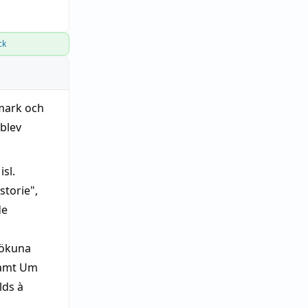
ck
tmark och
 blev
sl.
storie",
de
h
tökuna
 samt Um
lds à