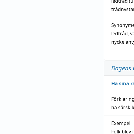
ledtråd
(u
trådnystan
Synonymer
ledtråd
,
v
nyckelant
Dagens 
Ha sina r
Förklarin
ha särski
Exempel
Folk blev