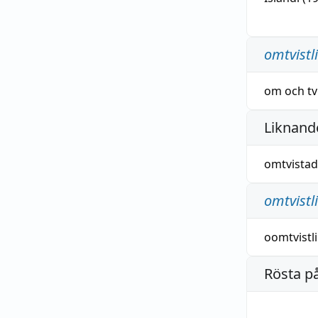
omtvistl
om
och
tv
Liknande
omtvistad
omtvistl
oomtvistl
Rösta p