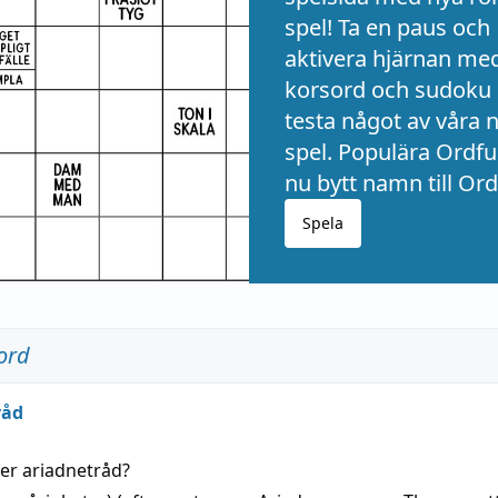
spel! Ta en paus och
aktivera hjärnan me
korsord och sudoku 
testa något av våra 
spel. Populära Ordful
nu bytt namn till Ord
Spela
ord
råd
der
ariadnetråd
?