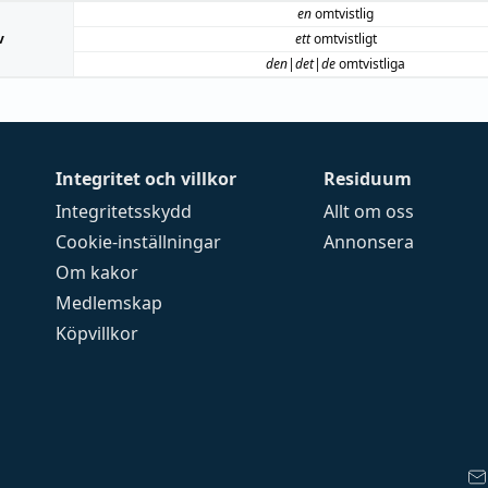
en
omtvistlig
v
ett
omtvistligt
den|det|de
omtvistliga
Integritet och villkor
Residuum
Integritetsskydd
Allt om oss
Cookie-inställningar
Annonsera
Om kakor
Medlemskap
Köpvillkor