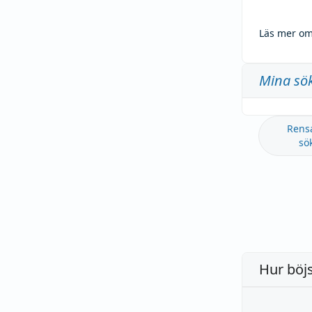
Läs mer om
Mina sö
Rens
sö
Hur böj