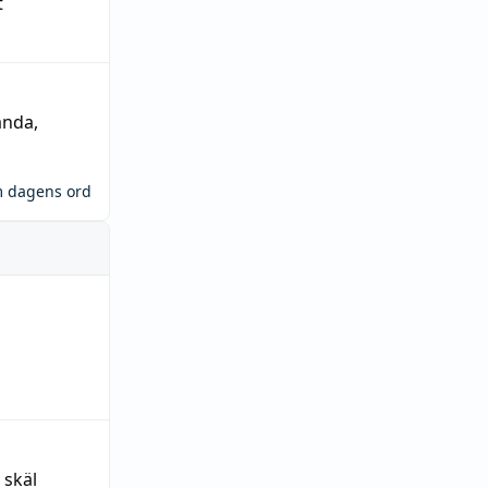
t
ända
,
m dagens ord
 skäl