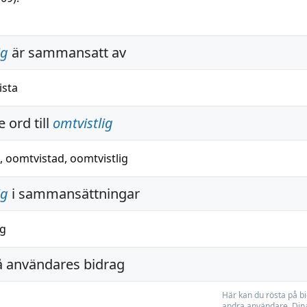
ig
är sammansatt av
ista
 ord till
omtvistlig
,
oomtvistad
,
oomtvistlig
ig
i sammansättningar
ig
å användares bidrag
Här kan du rösta på b
andra användare. Dina