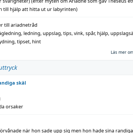
r svårigheter) (efter myten om Ariadne som gav Theseus et
 till
hjälp
att
hitta
ut ur labyrinten)
 till
ariadnetråd
ägledning
,
ledning
,
uppslag
,
tips
,
vink
,
spår
,
hjälp
,
uppslags
ydning,
tipset
,
hint
Läs mer o
uttryck
andiga skäl
g
lda orsaker
 förvånade när hon sade upp sig men hon hade sina randiga