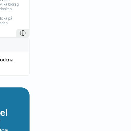
vilka bidrag
rdboken.
licka på
edan.
öckna
,
e!
r
iga