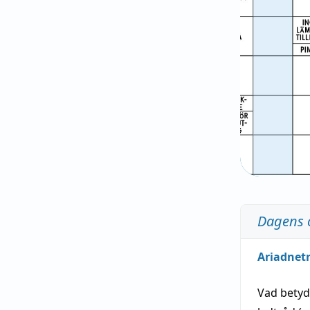
Dagens 
Ariadnet
Vad bety