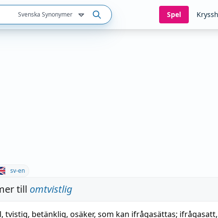
Spel
Kryssh
Svenska Synonymer
sv-en
er till
omtvistlig
l
,
tvistig
,
betänklig
,
osäker
,
som kan ifrågasättas
;
ifrågasatt
,