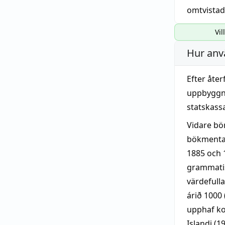
omtvistad
Vil
Hur anv
Efter åte
uppbyggna
statskass
Vidare bör
bökmentaf
1885 och 
grammatis
värdefulla
árið 1000
upphaf ko
Islandi (1