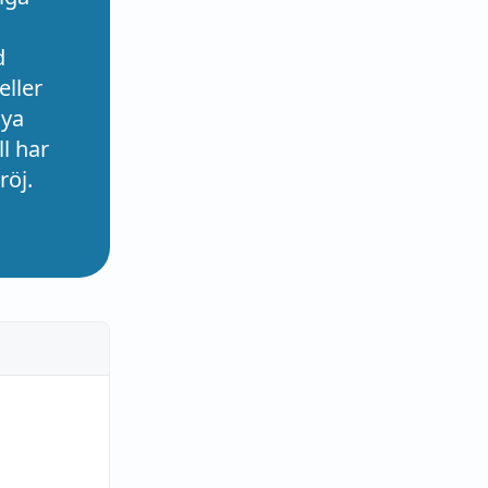
d
eller
nya
l har
röj.