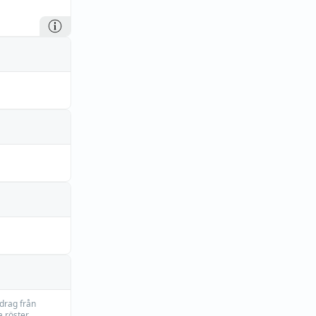
idrag från
 röster