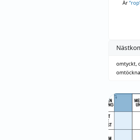
Är
“
rop
Nästko
omtyckt
,
omtöckn