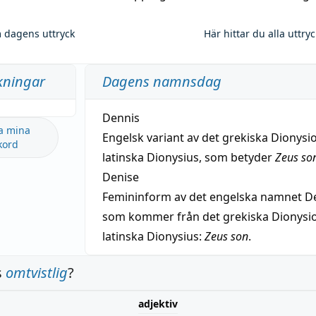
 dagens uttryck
Här hittar du alla uttry
kningar
Dagens namnsdag
Dennis
a mina
Engelsk variant av det grekiska Dionysio
kord
latinska Dionysius, som betyder
Zeus so
Denise
Femininform av det engelska namnet De
som kommer från det grekiska Dionysios
latinska Dionysius:
Zeus son
.
s
omtvistlig
?
adjektiv