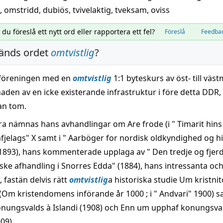
,
omstridd
,
dubiös
,
tvivelaktig
,
tveksam
,
oviss
l du föreslå ett nytt ord eller rapportera ett fel?
Föreslå
Feedba
änds ordet
omtvistlig
?
rföreningen med en
omtvistlig
1:1 byteskurs av öst- till väs
den av en icke existerande infrastruktur i före detta DDR,
an tom.
a nämnas hans avhandlingar om Are frode (i " Timarit hins i
jelags" X samt i " Aarböger for nordisk oldkyndighed og hi
1893), hans kommenterade upplaga av " Den tredje og fjer
ke afhandling i Snorres Edda" (1884), hans intressanta oc
, fastän delvis rätt
omtvistlig
a historiska studie Um kristni
 (Om kristendomens införande år 1000 ; i " Andvari" 1900)
nungsvalds à Islandi (1908) och Enn um upphaf konungsva
909).