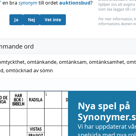
”
en bra
synonym
till ordet
auktionsbud
?
hjälper oss att avgöra 
som ska läggas till i o
För mer information, k
Ja
Nej
Vet inte
informations-ikonen n
mmande ord
omtyckthet
,
omtänkande
,
omtänksam
,
omtänksamhet
,
omt
ad
,
omtöcknad av sömn
Nya spel på
Synonymer.s
Vi har uppdaterat vå
spelsida med nya rol