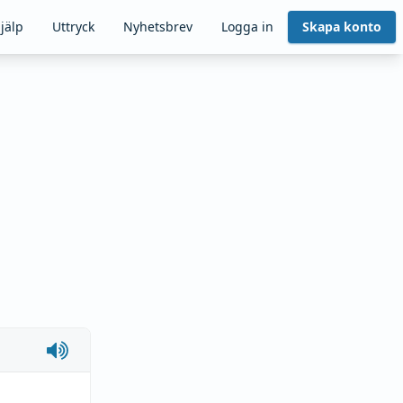
jälp
Uttryck
Nyhetsbrev
Logga in
Skapa konto