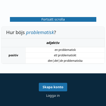
Fortsätt scrolla
Hur böjs
problematisk
?
adjektiv
en
problematisk
positiv
ett
problematiskt
den|det|de
problematiska
Skapa konto
Logga in