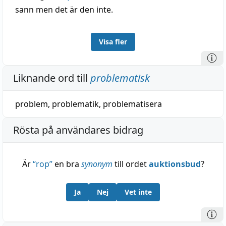
sann men det är den inte.
Visa fler
Liknande ord till
problematisk
problem
,
problematik
,
problematisera
Rösta på användares bidrag
Är
“
rop
”
en bra
synonym
till ordet
auktionsbud
?
Ja
Nej
Vet inte