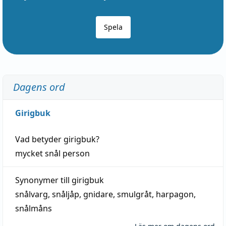
Spela
Dagens ord
Girigbuk
Vad betyder
girigbuk
?
mycket
snål
person
Synonymer till
girigbuk
snålvarg
,
snåljåp
,
gnidare
,
smulgråt
,
harpagon
,
snålmåns