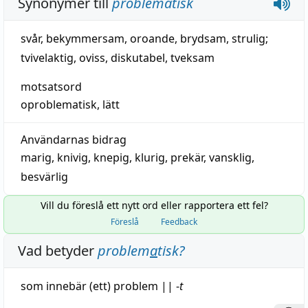
Synonymer till
problematisk
svår
,
bekymmersam
,
oroande
,
brydsam
,
strulig
;
tvivelaktig
,
oviss
,
diskutabel
,
tveksam
motsatsord
oproblematisk
,
lätt
Användarnas bidrag
marig
,
knivig
,
knepig
,
klurig
,
prekär
,
vansklig
,
besvärlig
Vill du föreslå ett nytt ord eller rapportera ett fel?
Föreslå
Feedback
Vad betyder
problem
a
tisk
?
som
innebär
(ett)
problem
||
-
t