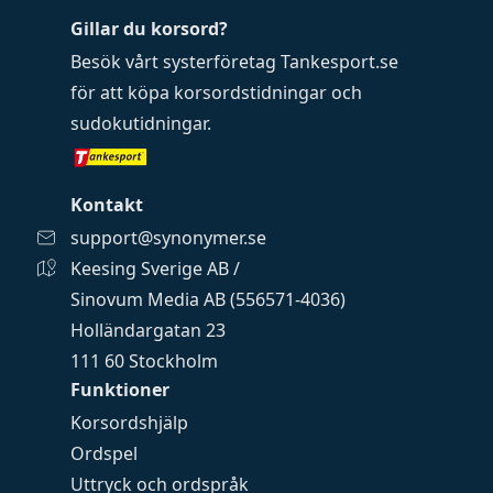
Gillar du korsord?
Besök vårt systerföretag
Tankesport.se
för att köpa
korsordstidningar
och
sudokutidningar
.
Kontakt
support@synonymer.se
Keesing Sverige AB /
Sinovum Media AB (556571-4036)
Holländargatan 23
111 60 Stockholm
Funktioner
Korsordshjälp
Ordspel
Uttryck och ordspråk