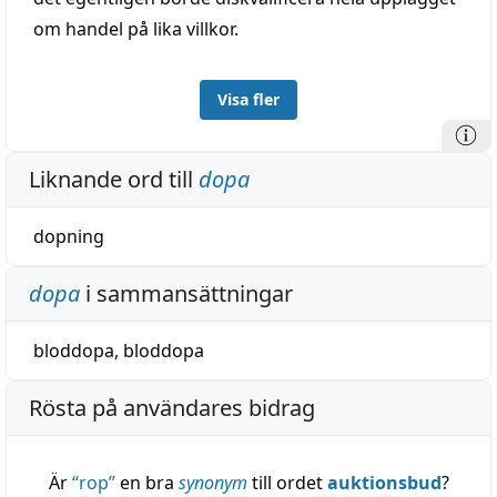
om handel på lika villkor.
Visa fler
Liknande ord till
dopa
dopning
dopa
i sammansättningar
bloddopa
,
bloddopa
Rösta på användares bidrag
Är
“
rop
”
en bra
synonym
till ordet
auktionsbud
?