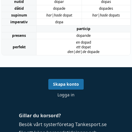
nutid
dopar
dopas
dåtid
dopade
dopades
supinum
har|hade
dopat
har|hade
dopats
imperativ
dopa
particip
presens
dopande
en
dopad
perfekt
ett
dopat
den|det|de
dopade
Skapa konto
Logga in
Gillar du korsord?
Besök vårt systerföretag
Tankesport.se