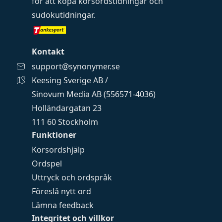
för att köpa
korsordstidningar
och
sudokutidningar
.
Kontakt
support@synonymer.se
Keesing Sverige AB /
Sinovum Media AB (556571-4036)
Holländargatan 23
111 60 Stockholm
Funktioner
Korsordshjälp
Ordspel
Uttryck och ordspråk
Föreslå nytt ord
Lämna feedback
Integritet och villkor