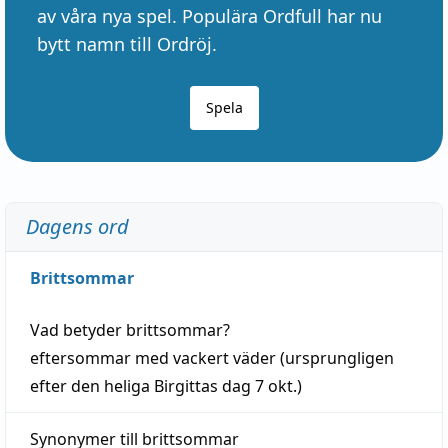
av våra nya spel. Populära Ordfull har nu
bytt namn till Ordröj.
Spela
Dagens ord
Brittsommar
Vad betyder
brittsommar
?
eftersommar
med
vackert
väder
(
ursprungligen
efter den heliga Birgittas
dag
7 okt.)
Synonymer till
brittsommar