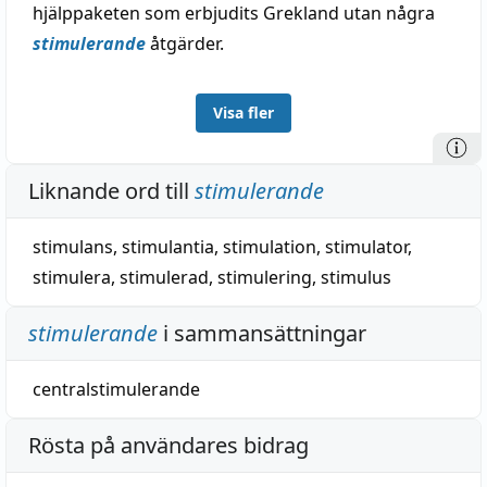
hjälppaketen som erbjudits Grekland utan några
stimulerande
åtgärder.
Visa fler
Liknande ord till
stimulerande
stimulans
,
stimulantia
,
stimulation
,
stimulator
,
stimulera
,
stimulerad
,
stimulering
,
stimulus
stimulerande
i sammansättningar
centralstimulerande
Rösta på användares bidrag