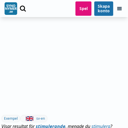
Skapa
Spel
konto
Exempel
sv-en
Visar resultat för
stimulerande
, menade du
stimulera
?