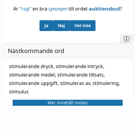
Är
“
rop
”
en bra
synonym
till ordet
auktionsbud
?
Ja
Nej
Vet inte
Nästkommande ord
stimulerande dryck
,
stimulerande intryck
,
stimulerande medel
,
stimulerande tillsats
,
stimulerande uppgift
,
stimuleras av
,
stimulering
,
stimulus
Mer innehåll nedan