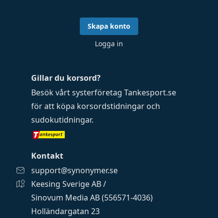
Skapa konto
Logga in
Gillar du korsord?
Besök vårt systerföretag
Tankesport.se
för att köpa
korsordstidningar
och
sudokutidningar
.
Kontakt
support@synonymer.se
Keesing Sverige AB /
Sinovum Media AB (556571-4036)
Holländargatan 23