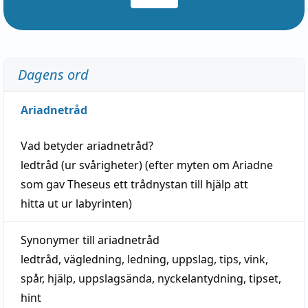
Dagens ord
Ariadnetråd
Vad betyder
ariadnetråd
?
ledtråd
(ur svårigheter) (efter myten om Ariadne
som gav Theseus ett trådnystan till
hjälp
att
hitta
ut ur labyrinten)
Synonymer till
ariadnetråd
ledtråd
,
vägledning
,
ledning
,
uppslag
,
tips
,
vink
,
spår
,
hjälp
,
uppslagsända
, nyckelantydning,
tipset
,
hint