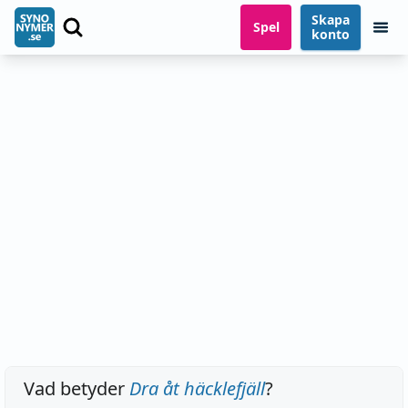
Skapa
Spel
konto
Vad betyder
Dra åt häcklefjäll
?