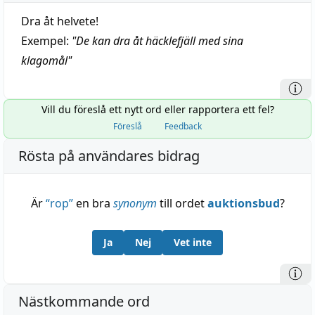
Dra åt helvete!
Exempel:
"
De kan dra åt häcklefjäll med sina
klagomål
"
Vill du föreslå ett nytt ord eller rapportera ett fel?
Föreslå
Feedback
Rösta på användares bidrag
Är
“
rop
”
en bra
synonym
till ordet
auktionsbud
?
Ja
Nej
Vet inte
Nästkommande ord