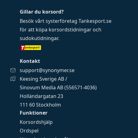
Gillar du korsord?
Besök vårt systerföretag
Tankesport.se
för att köpa
korsordstidningar
och
sudokutidningar
.
Kontakt
support@synonymer.se
Keesing Sverige AB /
Sinovum Media AB (556571-4036)
Holländargatan 23
111 60 Stockholm
Funktioner
Korsordshjälp
Ordspel