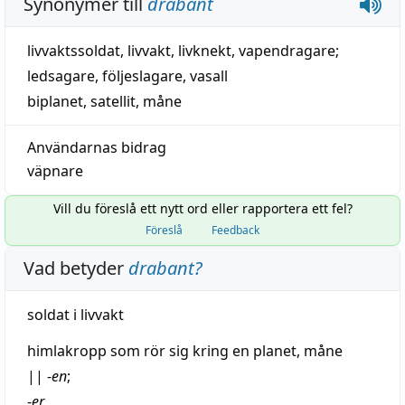
Synonymer till
drabant
livvaktssoldat
,
livvakt
,
livknekt
,
vapendragare
;
ledsagare
,
följeslagare
,
vasall
biplanet
,
satellit
,
måne
Användarnas bidrag
väpnare
Vill du föreslå ett nytt ord eller rapportera ett fel?
Föreslå
Feedback
Vad betyder
drabant
?
soldat
i
livvakt
himlakropp
som rör sig
kring
en
planet
,
måne
||
-
en
;
-
er