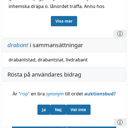
inhemska dräpa o. lånordet träffa. Ännu hos
Sahlstedt 1773 i den förr vanliga, nu obrukliga
Visa mer
förbindelse
drabba målet
, träffa målet.
drabant
i sammansättningar
drabantstad
,
drabantstat
,
livdrabant
Rösta på användares bidrag
Är
“
rop
”
en bra
synonym
till ordet
auktionsbud
?
Ja
Nej
Vet inte