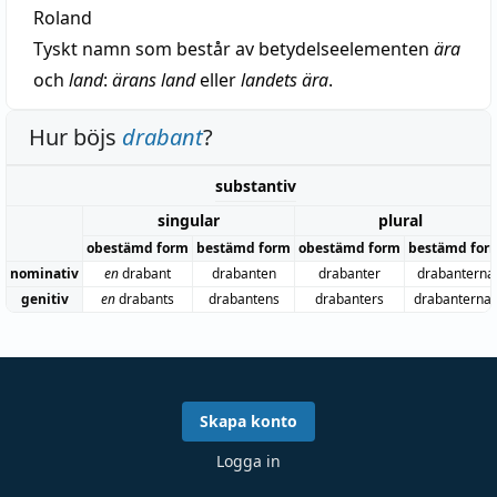
Roland
Tyskt namn som består av betydelseelementen
ära
och
land
:
ärans land
eller
landets ära
.
Hur böjs
drabant
?
substantiv
singular
plural
obestämd form
bestämd form
obestämd form
bestämd for
nominativ
en
drabant
drabanten
drabanter
drabanterna
genitiv
en
drabants
drabantens
drabanters
drabanterna
Skapa konto
Logga in