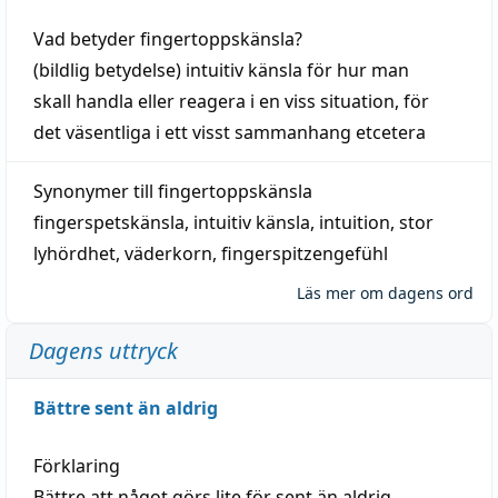
Vad betyder
fingertoppskänsla
?
(
bildlig
betydelse)
intuitiv
känsla
för hur man
skall
handla
eller
reagera
i en viss
situation
, för
det väsentliga i ett visst
sammanhang
etcetera
Synonymer till
fingertoppskänsla
fingerspetskänsla
,
intuitiv känsla
,
intuition
,
stor
lyhördhet
,
väderkorn
,
fingerspitzengefühl
Läs mer om dagens ord
Dagens uttryck
Bättre sent än aldrig
Förklaring
Bättre att något görs lite för sent än aldrig