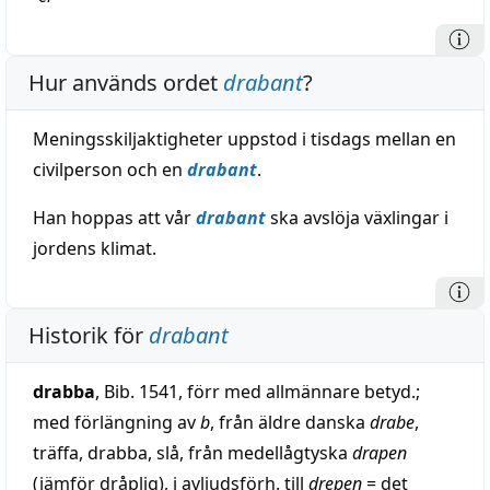
Hur används ordet
drabant
?
Meningsskiljaktigheter uppstod i tisdags mellan en
civilperson och en
drabant
.
Han hoppas att vår
drabant
ska avslöja växlingar i
jordens klimat.
Historik för
drabant
drabba
, Bib. 1541, förr med allmännare betyd.;
med förlängning av
b
, från äldre danska
drabe
,
träffa, drabba, slå, från medellågtyska
drapen
(jämför dråplig), i avljudsförh. till
drepen
= det