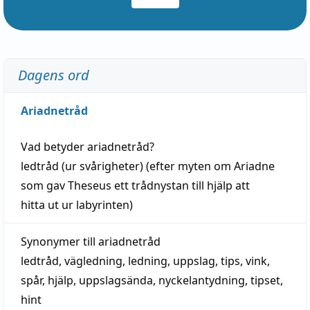
Dagens ord
Ariadnetråd
Vad betyder
ariadnetråd
?
ledtråd
(ur svårigheter) (efter myten om Ariadne
som gav Theseus ett trådnystan till
hjälp
att
hitta
ut ur labyrinten)
Synonymer till
ariadnetråd
ledtråd
,
vägledning
,
ledning
,
uppslag
,
tips
,
vink
,
spår
,
hjälp
,
uppslagsända
, nyckelantydning,
tipset
,
hint