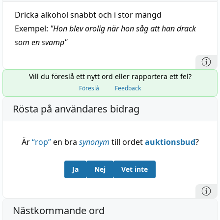
Dricka alkohol snabbt och i stor mängd
Exempel:
"
Hon blev orolig när hon såg att han drack
som en svamp
"
Vill du föreslå ett nytt ord eller rapportera ett fel?
Föreslå
Feedback
Rösta på användares bidrag
Är
“
rop
”
en bra
synonym
till ordet
auktionsbud
?
Ja
Nej
Vet inte
Nästkommande ord