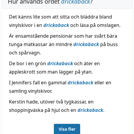
Hur används ordet
drickaback
?
Det känns lite som att sitta och bläddra bland
vinylskivor i en
drickaback
och läsa på omslagen.
Är ensamstående pensionär som har svårt bära
tunga matkassar än mindre
drickaback
på buss
och spårvagn.
De bor i en grön
drickaback
och äter en
äppleskrott som man lägger på ytan.
I Jennifers fall en gammal
drickaback
eller en
samling vinylskivor.
Kerstin hade, utöver två tygkassar, en
shoppingväska på hjul och en
drickaback
.
Visa fler