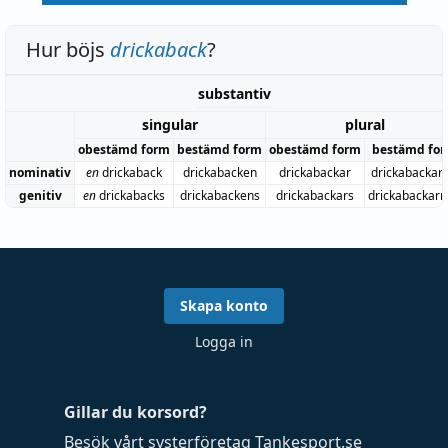
Hur böjs
drickaback
?
substantiv
singular
plural
obestämd form
bestämd form
obestämd form
bestämd fo
nominativ
en
drickaback
drickabacken
drickabackar
drickabackar
genitiv
en
drickabacks
drickabackens
drickabackars
drickabackarn
Skapa konto
Logga in
Gillar du korsord?
Besök vårt systerföretag
Tankesport.se