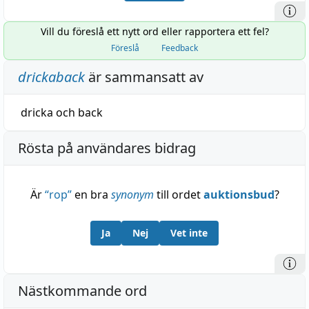
Vill du föreslå ett nytt ord eller rapportera ett fel?
Föreslå
Feedback
drickaback
är sammansatt av
dricka
och
back
Rösta på användares bidrag
Är
“
rop
”
en bra
synonym
till ordet
auktionsbud
?
Ja
Nej
Vet inte
Nästkommande ord