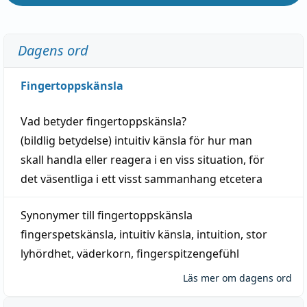
Dagens ord
Fingertoppskänsla
Vad betyder
fingertoppskänsla
?
(
bildlig
betydelse)
intuitiv
känsla
för hur man
skall
handla
eller
reagera
i en viss
situation
, för
det väsentliga i ett visst
sammanhang
etcetera
Synonymer till
fingertoppskänsla
fingerspetskänsla
,
intuitiv känsla
,
intuition
,
stor
lyhördhet
,
väderkorn
,
fingerspitzengefühl
Läs mer om dagens ord