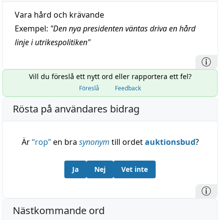
Vara hård och krävande
Exempel:
"
Den nya presidenten väntas driva en hård
linje i utrikespolitiken
"
Vill du föreslå ett nytt ord eller rapportera ett fel?
Föreslå
Feedback
Rösta på användares bidrag
Är
“
rop
”
en bra
synonym
till ordet
auktionsbud
?
Ja
Nej
Vet inte
Nästkommande ord