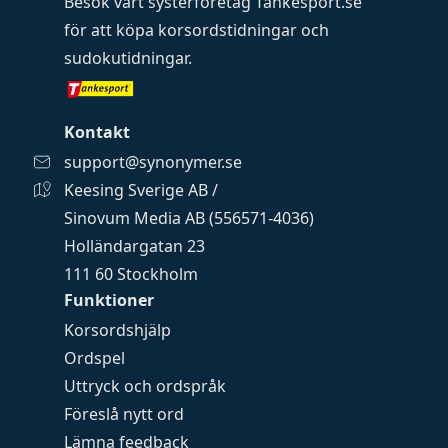
Besök vårt systerföretag
Tankesport.se
för att köpa
korsordstidningar
och
sudokutidningar
.
Kontakt
support@synonymer.se
Keesing Sverige AB /
Sinovum Media AB (556571-4036)
Holländargatan 23
111 60 Stockholm
Funktioner
Korsordshjälp
Ordspel
Uttryck och ordspråk
Föreslå nytt ord
Lämna feedback