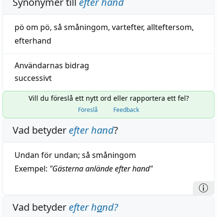
Synonymer till
efter hand
pö om pö
,
så småningom
,
vartefter
,
allteftersom
,
efterhand
Användarnas bidrag
successivt
Vill du föreslå ett nytt ord eller rapportera ett fel?
Föreslå
Feedback
Vad betyder
efter hand
?
Undan för undan; så småningom
Exempel:
"
Gästerna anlände efter hand
"
Vad betyder
efter h
a
nd
?