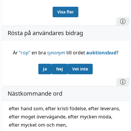
Visa fler
Rösta på användares bidrag
Är
“
rop
”
en bra
synonym
till ordet
auktionsbud
?
Ja
Nej
Vet inte
Nästkommande ord
efter hand som
,
efter kristi födelse
,
efter leverans
,
efter moget övervägande
,
efter mycken möda
,
efter mycket om och men
,