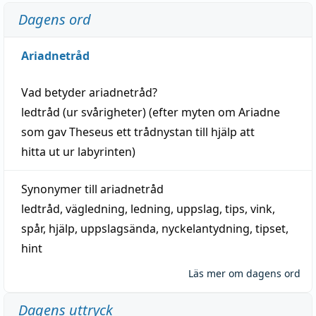
Dagens ord
Ariadnetråd
Vad betyder
ariadnetråd
?
ledtråd
(ur svårigheter) (efter myten om Ariadne
som gav Theseus ett trådnystan till
hjälp
att
hitta
ut ur labyrinten)
Synonymer till
ariadnetråd
ledtråd
,
vägledning
,
ledning
,
uppslag
,
tips
,
vink
,
spår
,
hjälp
,
uppslagsända
, nyckelantydning,
tipset
,
hint
Läs mer om dagens ord
Dagens uttryck