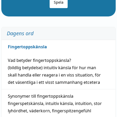
Spela
Dagens ord
Fingertoppskänsla
Vad betyder
fingertoppskänsla
?
(
bildlig
betydelse)
intuitiv
känsla
för hur man
skall
handla
eller
reagera
i en viss
situation
, för
det väsentliga i ett visst
sammanhang
etcetera
Synonymer till
fingertoppskänsla
fingerspetskänsla
,
intuitiv känsla
,
intuition
,
stor
lyhördhet
,
väderkorn
,
fingerspitzengefühl