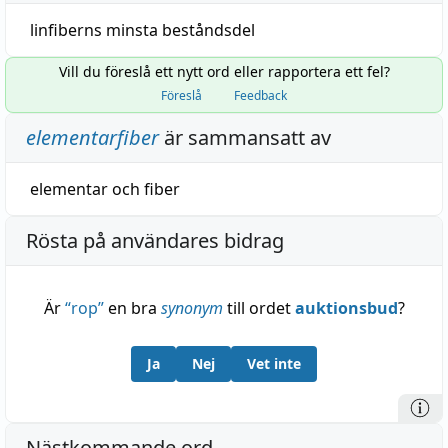
linfiberns minsta beståndsdel
Vill du föreslå ett nytt ord eller rapportera ett fel?
Föreslå
Feedback
elementarfiber
är sammansatt av
elementar
och
fiber
Rösta på användares bidrag
Är
“
rop
”
en bra
synonym
till ordet
auktionsbud
?
Ja
Nej
Vet inte
Nästkommande ord