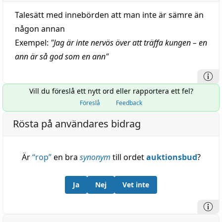
Talesätt med innebörden att man inte är sämre än
någon annan
Exempel:
"
Jag är inte nervös över att träffa kungen – en
ann är så god som en ann
"
Vill du föreslå ett nytt ord eller rapportera ett fel?
Föreslå
Feedback
Rösta på användares bidrag
Är
“
rop
”
en bra
synonym
till ordet
auktionsbud
?
Ja
Nej
Vet inte