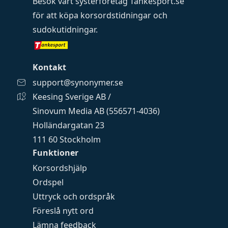
Besök vårt systerföretag
Tankesport.se
för att köpa
korsordstidningar
och
sudokutidningar
.
Kontakt
support@synonymer.se
Keesing Sverige AB /
Sinovum Media AB (556571-4036)
Holländargatan 23
111 60 Stockholm
Funktioner
Korsordshjälp
Ordspel
Uttryck och ordspråk
Föreslå nytt ord
Lämna feedback