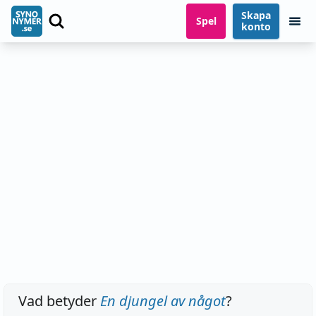
Skapa
Spel
konto
Vad betyder
En djungel av något
?