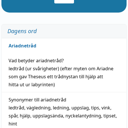
Dagens ord
Ariadnetråd
Vad betyder
ariadnetråd
?
ledtråd
(ur svårigheter) (efter myten om Ariadne
som gav Theseus ett trådnystan till
hjälp
att
hitta
ut ur labyrinten)
Synonymer till
ariadnetråd
ledtråd
,
vägledning
,
ledning
,
uppslag
,
tips
,
vink
,
spår
,
hjälp
,
uppslagsända
, nyckelantydning,
tipset
,
hint