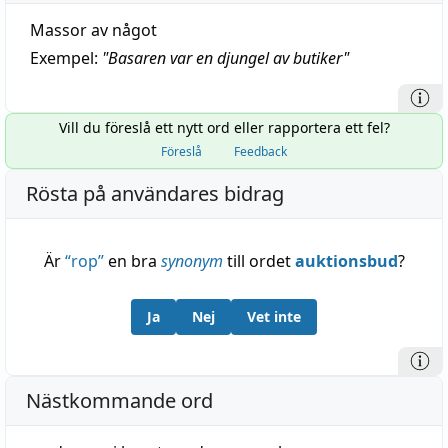
Massor av något
Exempel:
"
Basaren var en djungel av butiker
"
Vill du föreslå ett nytt ord eller rapportera ett fel?
Föreslå
Feedback
Rösta på användares bidrag
Är
“
rop
”
en bra
synonym
till ordet
auktionsbud
?
Ja
Nej
Vet inte
Nästkommande ord