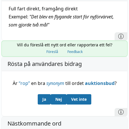
Full fart direkt, framgång direkt
Exempel:
"
Det blev en flygande start för nyförvärvet,
som gjorde två mål
"
Vill du föreslå ett nytt ord eller rapportera ett fel?
Föreslå
Feedback
Rösta på användares bidrag
Är
“
rop
”
en bra
synonym
till ordet
auktionsbud
?
Ja
Nej
Vet inte
Nästkommande ord