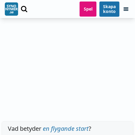
Skapa
Spel
konto
Vad betyder
en flygande start
?