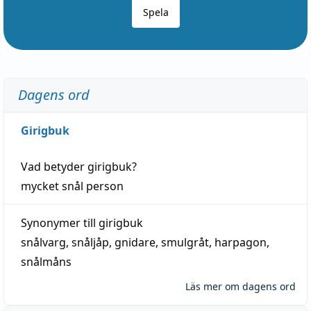
Spela
Dagens ord
Girigbuk
Vad betyder
girigbuk
?
mycket
snål
person
Synonymer till
girigbuk
snålvarg
,
snåljåp
,
gnidare
,
smulgråt
,
harpagon
,
snålmåns
Läs mer om dagens ord