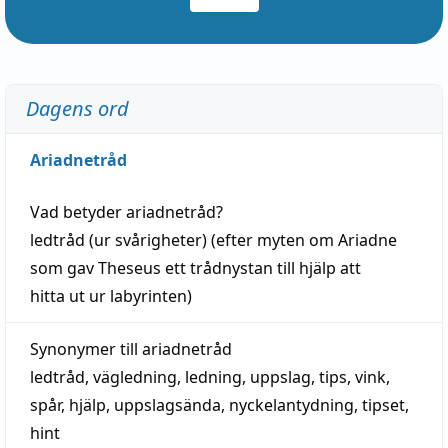
Dagens ord
Ariadnetråd
Vad betyder
ariadnetråd
?
ledtråd
(ur svårigheter) (efter myten om Ariadne
som gav Theseus ett trådnystan till
hjälp
att
hitta
ut ur labyrinten)
Synonymer till
ariadnetråd
ledtråd
,
vägledning
,
ledning
,
uppslag
,
tips
,
vink
,
spår
,
hjälp
,
uppslagsända
, nyckelantydning,
tipset
,
hint