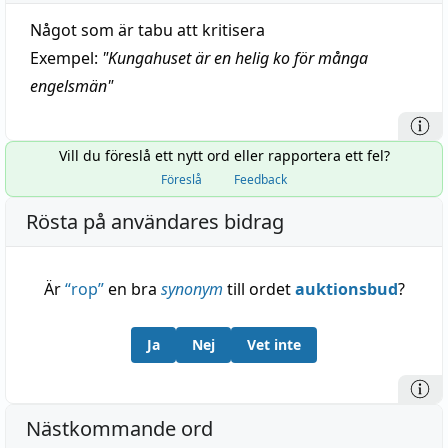
Något som är tabu att kritisera
Exempel:
"
Kungahuset är en helig ko för många
engelsmän
"
Vill du föreslå ett nytt ord eller rapportera ett fel?
Föreslå
Feedback
Rösta på användares bidrag
Är
“
rop
”
en bra
synonym
till ordet
auktionsbud
?
Ja
Nej
Vet inte
Nästkommande ord