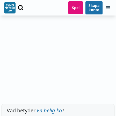
Skapa
Spel
konto
Vad betyder
En helig ko
?