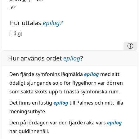
-
er
Hur uttalas
epilog
?
[-l
å
:g]
Hur används ordet
epilog
?
Den fjärde symfonins lågmälda
epilog
med sitt
ödsligt sjungande solo för flygelhorn var dörren
som sakta sköts upp till nästa symfoniska rum.
Det finns en lustig
epilog
till Palmes och mitt lilla
meningsutbyte.
Den på lördagen var den fjärde raka vars
epilog
har guldinnehåll.