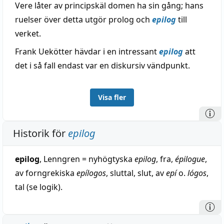
Vere låter av principskäl domen ha sin gång; hans
ruelser över detta utgör prolog och
epilog
till
verket.
Frank Uekötter hävdar i en intressant
epilog
att
det i så fall endast var en diskursiv vändpunkt.
Visa fler
Historik för
epilog
epilog
, Lenngren = nyhögtyska
epilog
, fra,
épilogue
,
av forngrekiska
epílogos
, sluttal, slut, av
epí
o.
lógos
,
tal (se logik).