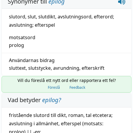
Synonymer till
epilog
slutord
,
slut
, slutdikt,
avslutningsord
,
efterord
;
avslutning
;
efterspel
motsatsord
prolog
Användarnas bidrag
sluttext
,
slutstycke
,
avrundning
,
efterskrift
Vill du föreslå ett nytt ord eller rapportera ett fel?
Föreslå
Feedback
Vad betyder
epilog
?
fristående
slutord
till
dikt
,
roman
,
tal
etcetera
;
avslutning
i
allmänhet
,
efterspel
(motsats:
prolog)
||
-
en
;