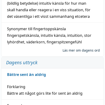
(
bildlig
betydelse)
intuitiv
känsla
för hur man
skall
handla
eller
reagera
i en viss
situation
, för
det väsentliga i ett visst
sammanhang
etcetera
Synonymer till
fingertoppskänsla
fingerspetskänsla
,
intuitiv känsla
,
intuition
,
stor
lyhördhet
,
väderkorn
,
fingerspitzengefühl
Läs mer om dagens ord
Dagens uttryck
Bättre sent än aldrig
Förklaring
Bättre att något görs lite för sent än aldrig