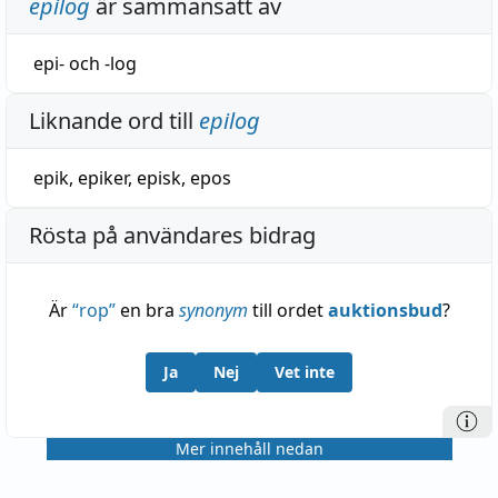
epilog
är sammansatt av
epi-
och
-log
Liknande ord till
epilog
epik
,
epiker
,
episk
,
epos
Rösta på användares bidrag
Är
“
rop
”
en bra
synonym
till ordet
auktionsbud
?
Ja
Nej
Vet inte
Mer innehåll nedan