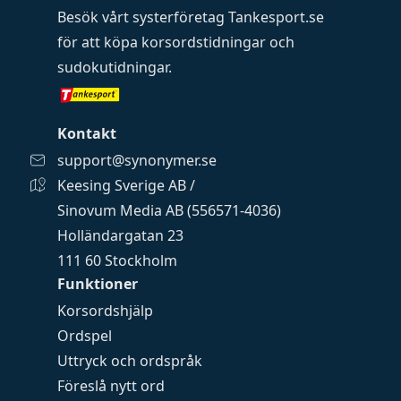
Besök vårt systerföretag
Tankesport.se
för att köpa
korsordstidningar
och
sudokutidningar
.
Kontakt
support@synonymer.se
Keesing Sverige AB /
Sinovum Media AB (556571-4036)
Holländargatan 23
111 60 Stockholm
Funktioner
Korsordshjälp
Ordspel
Uttryck och ordspråk
Föreslå nytt ord