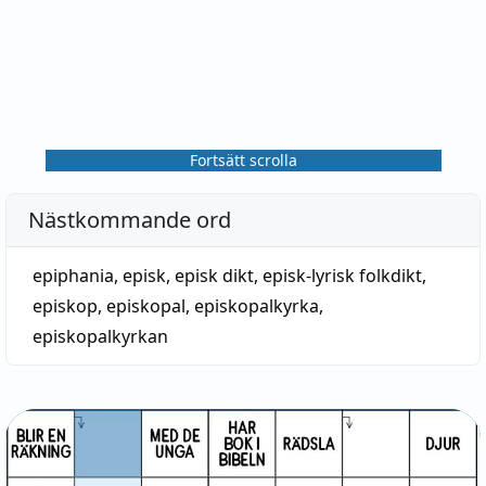
Fortsätt scrolla
Nästkommande ord
epiphania
,
episk
,
episk dikt
,
episk-lyrisk folkdikt
,
episkop
,
episkopal
,
episkopalkyrka
,
episkopalkyrkan