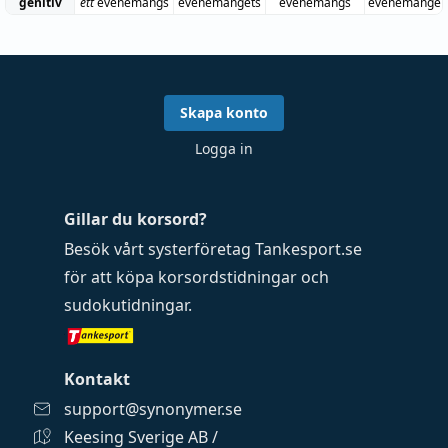
genitiv
ett
evenemangs
evenemangets
evenemangs
evenemangen
Skapa konto
Logga in
Gillar du korsord?
Besök vårt systerföretag
Tankesport.se
för att köpa
korsordstidningar
och
sudokutidningar
.
Kontakt
support@synonymer.se
Keesing Sverige AB /