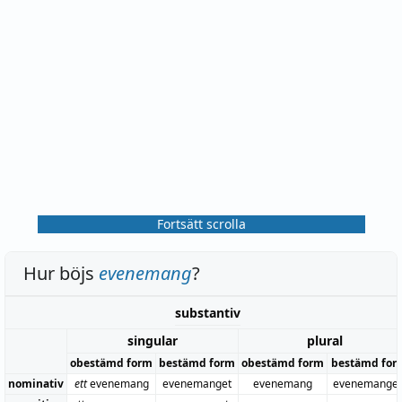
Fortsätt scrolla
Hur böjs
evenemang
?
substantiv
singular
plural
obestämd form
bestämd form
obestämd form
bestämd for
nominativ
ett
evenemang
evenemanget
evenemang
evenemange