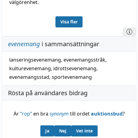
välgörenhet.
Visa fler
evenemang
i sammansättningar
lanseringsevenemang
,
evenemangsstråk
,
kulturevenemang
,
idrottsevenemang
,
evenemangsstad
,
sportevenemang
Rösta på användares bidrag
Är
“
rop
”
en bra
synonym
till ordet
auktionsbud
?
Ja
Nej
Vet inte