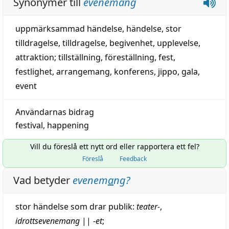
Synonymer till
evenemang
uppmärksammad händelse
,
händelse
,
stor
tilldragelse
,
tilldragelse
,
begivenhet
,
upplevelse
,
attraktion
;
tillställning
,
föreställning
,
fest
,
festlighet
,
arrangemang
,
konferens
,
jippo
,
gala
,
event
Användarnas bidrag
festival
,
happening
Vill du föreslå ett nytt ord eller rapportera ett fel?
Föreslå
Feedback
Vad betyder
evenem
a
ng
?
stor
händelse
som drar
publik
:
teater
-
,
idrottsevenemang
||
-
et
;