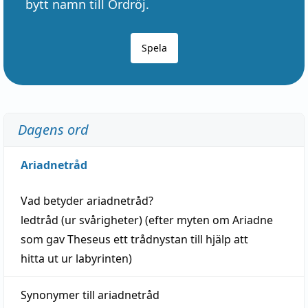
bytt namn till Ordröj.
Spela
Dagens ord
Ariadnetråd
Vad betyder
ariadnetråd
?
ledtråd
(ur svårigheter) (efter myten om Ariadne
som gav Theseus ett trådnystan till
hjälp
att
hitta
ut ur labyrinten)
Synonymer till
ariadnetråd