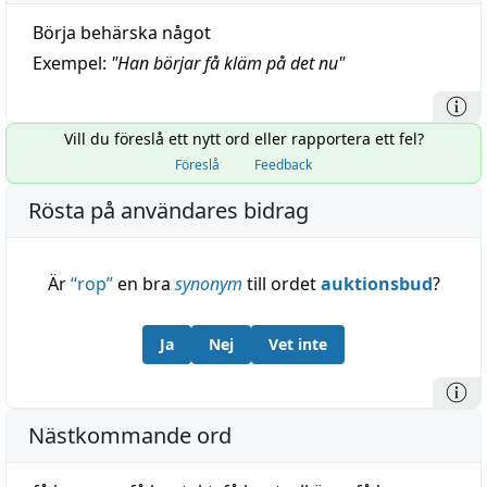
Börja behärska något
Exempel:
"
Han börjar få kläm på det nu
"
Vill du föreslå ett nytt ord eller rapportera ett fel?
Föreslå
Feedback
Rösta på användares bidrag
Är
“
rop
”
en bra
synonym
till ordet
auktionsbud
?
Ja
Nej
Vet inte
Nästkommande ord