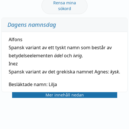
Rensa mina
sökord
Dagens namnsdag
Alfons
Spansk variant av ett tyskt namn som består av
betydelseelementen
ädel
och
ivrig
.
Inez
Spansk variant av det grekiska namnet Agnes:
kysk
.
Besläktade namn:
Lilja
Mer innehåll nedan