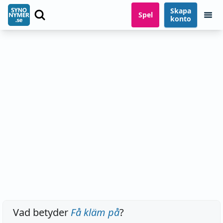
Skapa
Spel
konto
Vad betyder
Få kläm på
?