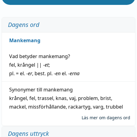
Dagens ord
Mankemang
Vad betyder
mankemang
?
fel
,
krångel
||
-et
;
pl. = el.
-er
, best. pl.
-en
el.
-erna
Synonymer till
mankemang
krångel
,
fel
,
trassel
,
knas
,
vaj
,
problem
,
brist
,
mackel
,
missförhållande
,
rackartyg
,
varg
,
trubbel
Läs mer om dagens ord
Dagens uttryck