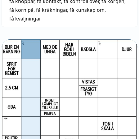
få knoppar
,
få kontakt
,
få kontroll över
,
få korgen
,
få korn på
,
få kräkningar
,
få kunskap om
,
få kväljningar