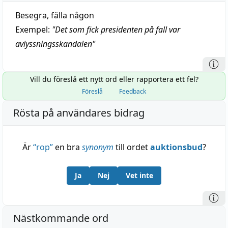
Besegra, fälla någon
Exempel:
"
Det som fick presidenten på fall var
avlyssningsskandalen
"
Vill du föreslå ett nytt ord eller rapportera ett fel?
Föreslå
Feedback
Rösta på användares bidrag
Är
“
rop
”
en bra
synonym
till ordet
auktionsbud
?
Ja
Nej
Vet inte
Nästkommande ord