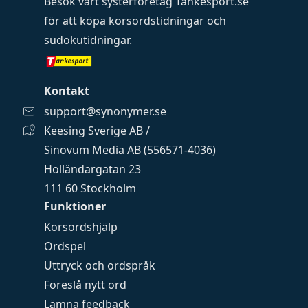
Besök vårt systerföretag
Tankesport.se
för att köpa
korsordstidningar
och
sudokutidningar
.
Kontakt
support@synonymer.se
Keesing Sverige AB /
Sinovum Media AB (556571-4036)
Holländargatan 23
111 60 Stockholm
Funktioner
Korsordshjälp
Ordspel
Uttryck och ordspråk
Föreslå nytt ord
Lämna feedback