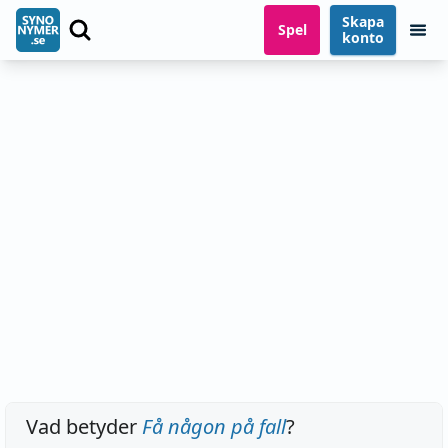
Skapa
Spel
konto
Vad betyder
Få någon på fall
?