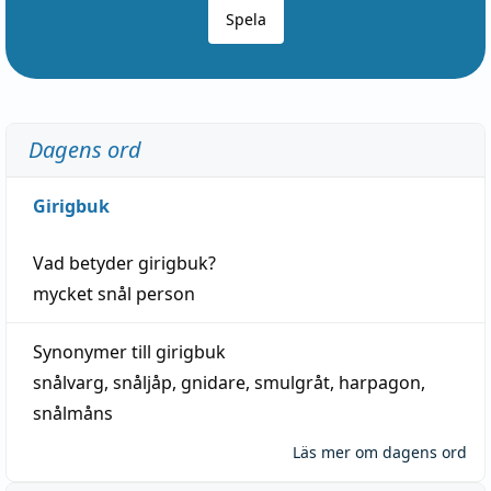
Spela
Dagens ord
Girigbuk
Vad betyder
girigbuk
?
mycket
snål
person
Synonymer till
girigbuk
snålvarg
,
snåljåp
,
gnidare
,
smulgråt
,
harpagon
,
snålmåns
Läs mer om dagens ord