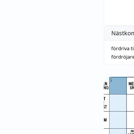
Nästko
fördriva 
fördröjar