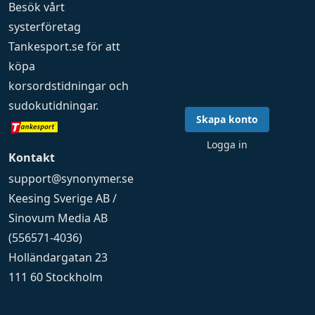
Besök vårt
systerföretag
Tankesport.se
för att
köpa
korsordstidningar
och
sudokutidningar
.
Skapa konto
Logga in
Kontakt
support@synonymer.se
Keesing Sverige AB /
Sinovum Media AB
(556571-4036)
Holländargatan 23
111 60 Stockholm