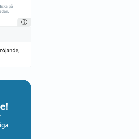
licka på
edan.
dröjande
,
e!
r
iga