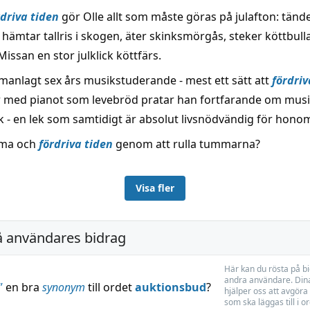
rdriva tiden
gör Olle allt som måste göras på julafton: tände
, hämtar tallris i skogen, äter skinksmörgås, steker köttbull
Missan en stor julklick köttfärs.
manlagt sex års musikstuderande - mest ett sätt att
fördriv
r med pianot som levebröd pratar han fortfarande om mus
k - en lek som samtidigt är absolut livsnödvändig för hono
mma och
fördriva tiden
genom att rulla tummarna?
Visa fler
å användares bidrag
Här kan du rösta på b
andra användare. Dina
”
en bra
synonym
till ordet
auktionsbud
?
hjälper oss att avgöra 
som ska läggas till i o