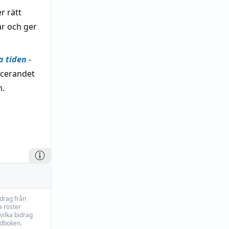
r rätt
ar och ger
a tiden
-
icerandet
m.
idrag från
 röster
vilka bidrag
rdboken.