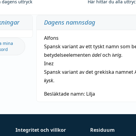
 dagens uttryck
Här hittar du alla uttry
kningar
Dagens namnsdag
Alfons
a mina
Spansk variant av ett tyskt namn som b
kord
betydelseelementen
ädel
och
ivrig
.
Inez
Spansk variant av det grekiska namnet 
kysk
.
Besläktade namn:
Lilja
Integritet och villkor
Residuum