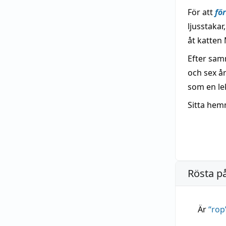
För att
fö
ljusstakar
åt katten 
Efter sam
och sex å
som en le
Sitta he
Rösta p
Är
“
rop