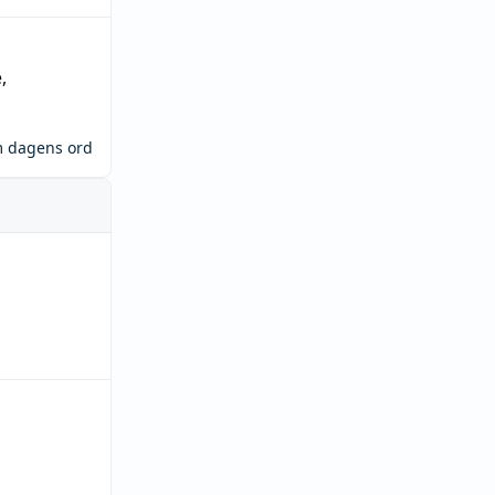
e
,
m dagens ord