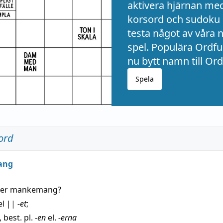
aktivera hjärnan me
korsord och sudoku 
testa något av våra 
spel. Populära Ordful
nu bytt namn till Ord
Spela
ord
ang
der
mankemang
?
el
||
-et
;
, best. pl.
-en
el.
-erna