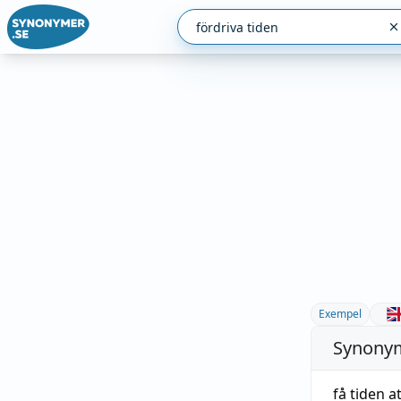
Exempel
Synonym
få tiden a