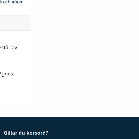
ck och idiom
estår av
Agnes:
Gillar du korsord?