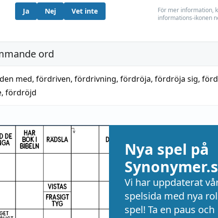
För mer information, k
Ja
Nej
Vet inte
informations-ikonen n
mmande ord
tiden med
,
fördriven
,
fördrivning
,
fördröja
,
fördröja sig
,
för
e
,
fördröjd
Nya spel på
Synonymer.s
Vi har uppdaterat vå
spelsida med nya rol
spel! Ta en paus och