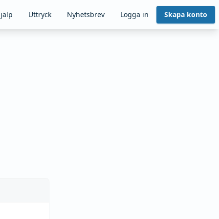
jälp
Uttryck
Nyhetsbrev
Logga in
Skapa konto