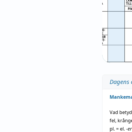
Dagens 
Mankem
Vad bety
fel
,
krång
pl. = el.
-er