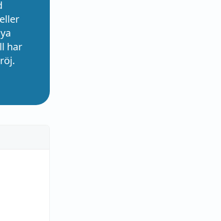
d
eller
nya
l har
röj.