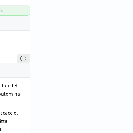
ck
 utan det
sutom ha
ccaccio,
ätta
t.