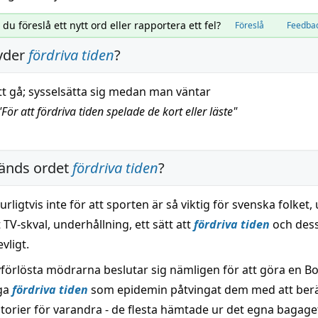
l du föreslå ett nytt ord eller rapportera ett fel?
Föreslå
Feedba
yder
fördriva tiden
?
att gå; sysselsätta sig medan man väntar
"
För att fördriva tiden spelade de kort eller läste
"
änds ordet
fördriva tiden
?
urligtvis inte för att sporten är så viktig för svenska folket,
gt TV-skval, underhållning, ett sätt att
fördriva tiden
och des
vligt.
yförlösta mödrarna beslutar sig nämligen för att göra en Bo
äga
fördriva tiden
som epidemin påtvingat dem med att ber
storier för varandra - de flesta hämtade ur det egna bagage