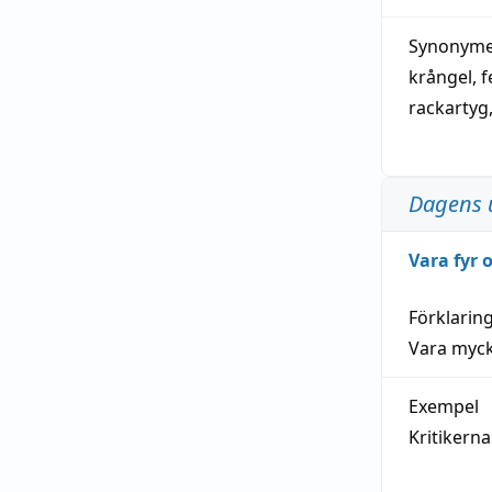
Synonymer
krångel
,
f
rackartyg
Dagens 
Vara fyr
Förklarin
Vara myck
Exempel
Kritikern