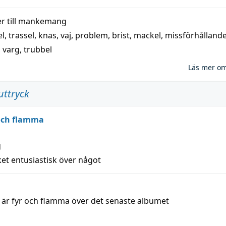
 till
mankemang
el
,
trassel
,
knas
,
vaj
,
problem
,
brist
,
mackel
,
missförhålland
,
varg
,
trubbel
Läs mer o
uttryck
 och flamma
g
et entusiastisk över något
a är fyr och flamma över det senaste albumet