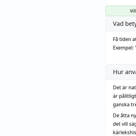
Vil
Vad bet
Få tiden 
Exempel:
Hur anv
Det är nat
är pålitli
ganska tre
De åtta n
det vill s
kärlekshi