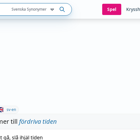
Spel
Kryssh
Svenska Synonymer
sv-en
er till
fördriva tiden
tt gå
,
slå ihjäl tiden