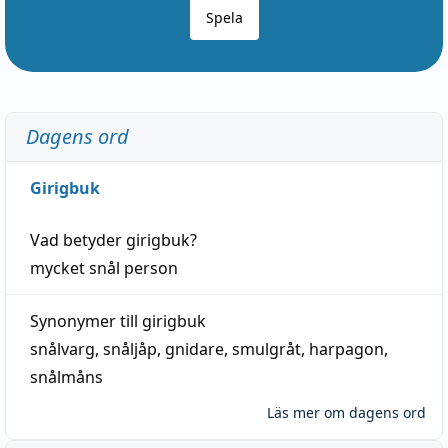
Spela
Dagens ord
Girigbuk
Vad betyder
girigbuk
?
mycket
snål
person
Synonymer till
girigbuk
snålvarg
,
snåljåp
,
gnidare
,
smulgråt
,
harpagon
,
snålmåns
Läs mer om dagens ord