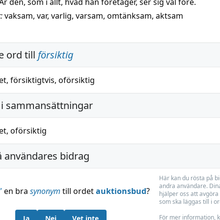
Är den, som i allt, hvad han företager, sèr sig väl före.
:
vaksam
,
var
,
varlig
,
varsam
,
omtänksam
,
aktsam
 ord till
försiktig
et
,
försiktigtvis
,
oförsiktig
i sammansättningar
et
,
oförsiktig
å användares bidrag
Här kan du rösta på b
andra användare. Dina
”
en bra
synonym
till ordet
auktionsbud
?
hjälper oss att avgöra 
som ska läggas till i o
För mer information, k
Ja
Nej
Vet inte