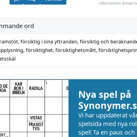
informations-ikonen n
mmande ord
framstöt
,
försiktig i sina yttranden
,
försiktig och beräknand
upplysning
,
försiktighet
,
försiktighetsmått
,
försiktighetspri
etsskäl
Nya spel på
Synonymer.s
Vi har uppdaterat vå
spelsida med nya rol
spel! Ta en paus och