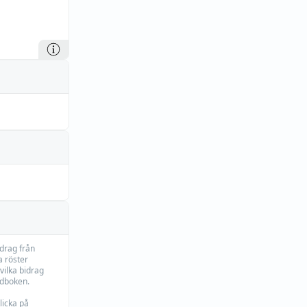
idrag från
 röster
vilka bidrag
rdboken.
licka på