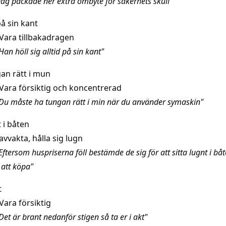
Jag packade ner extra ombyte för säkerhets skull"
på sin kant
Vara tillbakadragen
an höll sig alltid på sin kant"
gan rätt i mun
Vara försiktig och koncentrerad
Du måste ha tungan rätt i min när du använder symaskin"
t i båten
avvakta, hålla sig lugn
ftersom huspriserna föll bestämde de sig för att sitta lugnt i bå
att köpa"
t
Vara försiktig
et är brant nedanför stigen så ta er i akt"