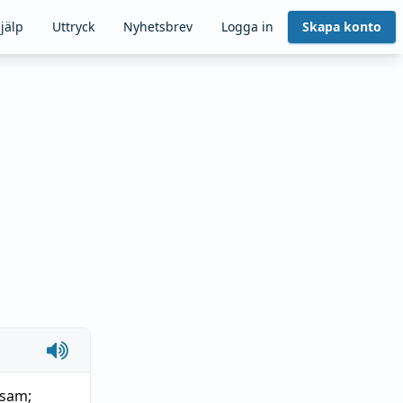
jälp
Uttryck
Nyhetsbrev
Logga in
Skapa konto
ksam
;