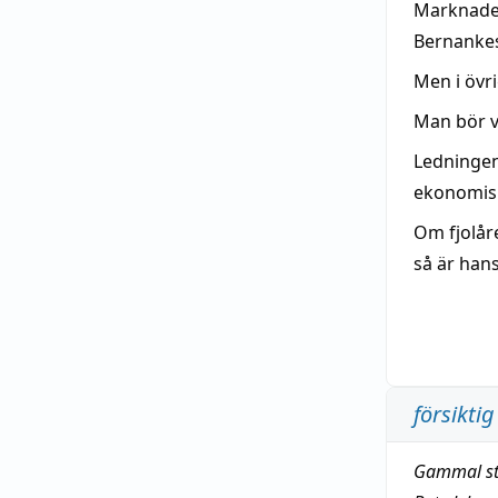
Marknade
Bernankes
Men i övr
Man bör 
Ledninge
ekonomisk
Om fjolår
så är han
försiktig
Gammal st