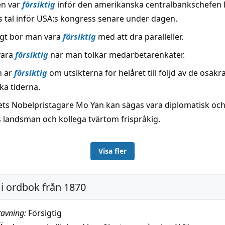
n var
försiktig
inför den amerikanska centralbankschefen
 tal inför USA:s kongress senare under dagen.
igt bör man vara
försiktig
med att dra paralleller.
vara
försiktig
när man tolkar medarbetarenkäter.
n är
försiktig
om utsikterna för helåret till följd av de osäkr
a tiderna.
ets Nobelpristagare Mo Yan kan sägas vara diplomatisk oc
s landsman och kollega tvärtom frispråkig.
Visa fler
i ordbok från 1870
avning:
Försigtig