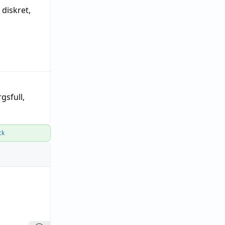
,
diskret
,
gsfull
,
ck