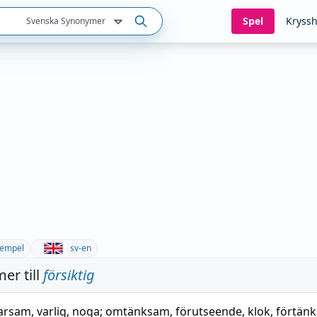
Spel
Kryssh
Svenska Synonymer
empel
sv-en
er till
försiktig
arsam
,
varlig
,
noga
;
omtänksam
,
förutseende
,
klok
,
förtän