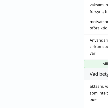
vaksam
,
p
försynt
;
t
motsatso
oförsiktig
Användar
cirkumsp
var
Vil
Vad bet
aktsam
,
v
som inte t
-
are