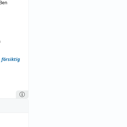
 Ben
a
h
försiktig