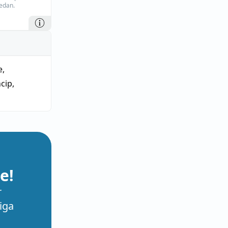
edan.
e
,
ncip
,
e!
r
iga