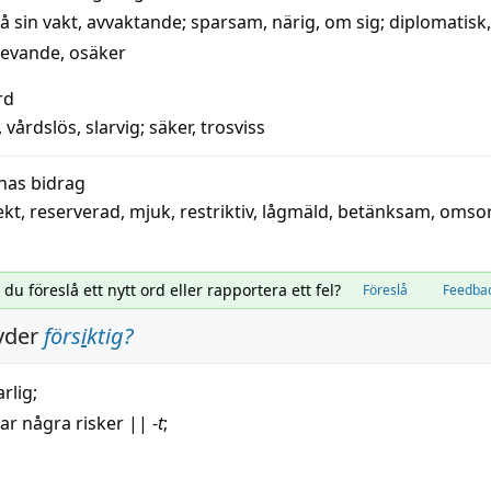
å sin vakt
,
avvaktande
;
sparsam
,
närig
,
om sig
;
diplomatisk
revande
,
osäker
rd
,
vårdslös
,
slarvig
;
säker
,
trosviss
nas bidrag
ekt
,
reserverad
,
mjuk
,
restriktiv
,
lågmäld
,
betänksam
,
omsor
l du föreslå ett nytt ord eller rapportera ett fel?
Föreslå
Feedba
yder
förs
i
ktig
?
arlig
;
ar några risker
||
-
t
;