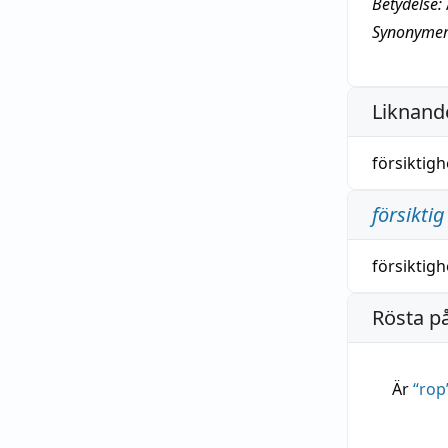
Betydelse:
Synonymer
Liknande
försiktigh
försiktig
försiktigh
Rösta p
Är
“
rop