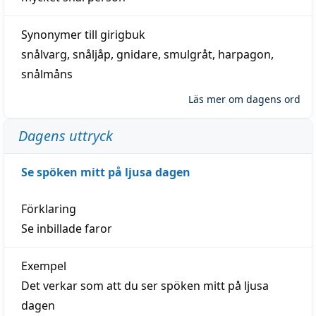
Synonymer till
girigbuk
snålvarg
,
snåljåp
,
gnidare
,
smulgråt
,
harpagon
,
snålmåns
Läs mer om dagens ord
Dagens uttryck
Se spöken mitt på ljusa dagen
Förklaring
Se inbillade faror
Exempel
Det verkar som att du ser spöken mitt på ljusa
dagen