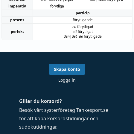
imperativ
förytliga
particip
presens
förytligande
en
förytligad
perfekt
ett
förytligat
den|det|de
förytligade
Skapa konto
Logga in
Gillar du korsord?
Besök vårt systerföretag
Tankesport.se
för att köpa
korsordstidningar
och
sudokutidningar
.