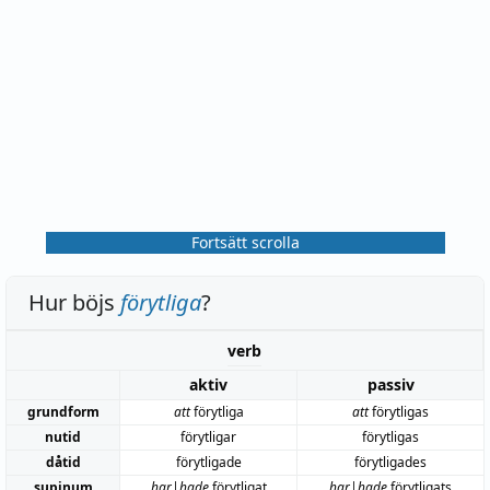
Fortsätt scrolla
Hur böjs
förytliga
?
verb
aktiv
passiv
grundform
att
förytliga
att
förytligas
nutid
förytligar
förytligas
dåtid
förytligade
förytligades
supinum
har|hade
förytligat
har|hade
förytligats