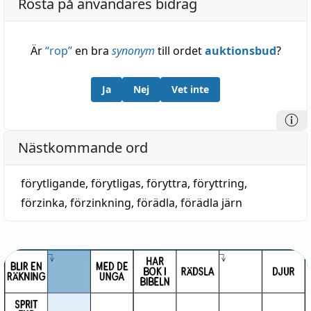
Rösta på användares bidrag
Är
“
rop
”
en bra
synonym
till ordet
auktionsbud
?
Ja
Nej
Vet inte
Nästkommande ord
förytligande
,
förytligas
,
föryttra
,
föryttring
,
förzinka
,
förzinkning
,
förädla
,
förädla järn