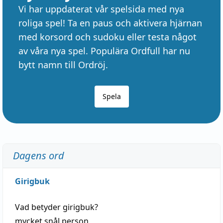
Vi har uppdaterat vår spelsida med nya
roliga spel! Ta en paus och aktivera hjärnan
med korsord och sudoku eller testa något
av våra nya spel. Populära Ordfull har nu
bytt namn till Ordröj.
Spela
Dagens ord
Girigbuk
Vad betyder
girigbuk
?
mycket
snål
person