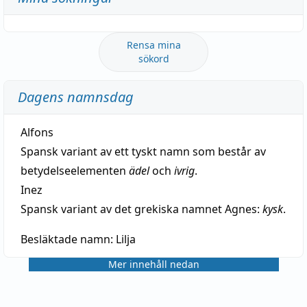
Rensa mina
sökord
Dagens namnsdag
Alfons
Spansk variant av ett tyskt namn som består av
betydelseelementen
ädel
och
ivrig
.
Inez
Spansk variant av det grekiska namnet Agnes:
kysk
.
Besläktade namn:
Lilja
Mer innehåll nedan