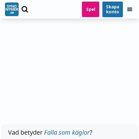
Skapa
Spel
konto
Vad betyder
Falla som käglor
?