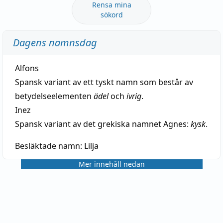
Rensa mina
sökord
Dagens namnsdag
Alfons
Spansk variant av ett tyskt namn som består av
betydelseelementen
ädel
och
ivrig
.
Inez
Spansk variant av det grekiska namnet Agnes:
kysk
.
Besläktade namn:
Lilja
Mer innehåll nedan