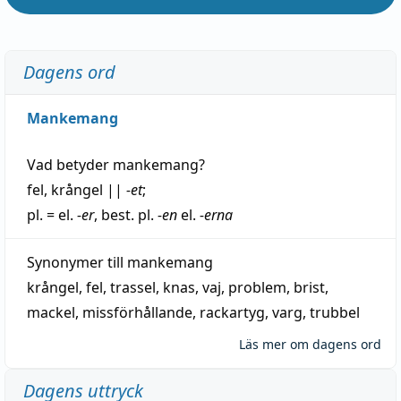
Dagens ord
Mankemang
Vad betyder
mankemang
?
fel
,
krångel
||
-et
;
pl. = el.
-er
, best. pl.
-en
el.
-erna
Synonymer till
mankemang
krångel
,
fel
,
trassel
,
knas
,
vaj
,
problem
,
brist
,
mackel
,
missförhållande
,
rackartyg
,
varg
,
trubbel
Läs mer om dagens ord
Dagens uttryck