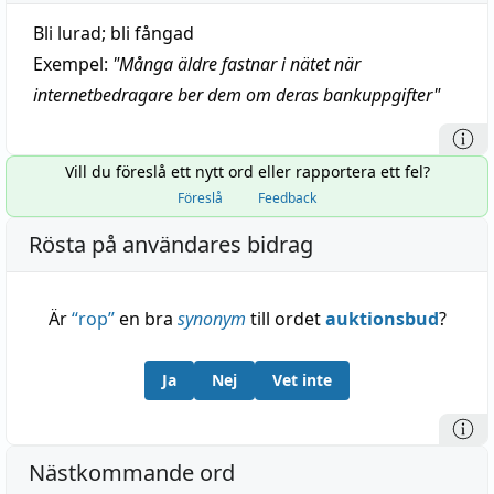
Bli lurad; bli fångad
Exempel:
"
Många äldre fastnar i nätet när
internetbedragare ber dem om deras bankuppgifter
"
Vill du föreslå ett nytt ord eller rapportera ett fel?
Föreslå
Feedback
Rösta på användares bidrag
Är
“
rop
”
en bra
synonym
till ordet
auktionsbud
?
Ja
Nej
Vet inte
Nästkommande ord