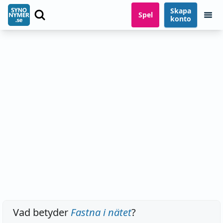
Skapa
Spel
konto
Vad betyder
Fastna i nätet
?