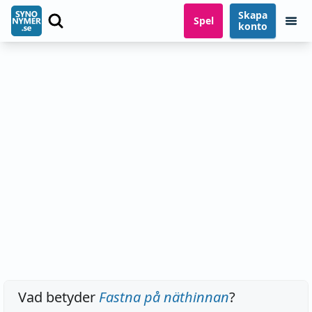
Skapa
Spel
konto
Vad betyder
Fastna på näthinnan
?