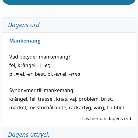
Dagens ord
Mankemang
Vad betyder
mankemang
?
fel
,
krångel
||
-et
;
pl. = el.
-er
, best. pl.
-en
el.
-erna
Synonymer till
mankemang
krångel
,
fel
,
trassel
,
knas
,
vaj
,
problem
,
brist
,
mackel
,
missförhållande
,
rackartyg
,
varg
,
trubbel
Läs mer om dagens ord
Dagens uttryck