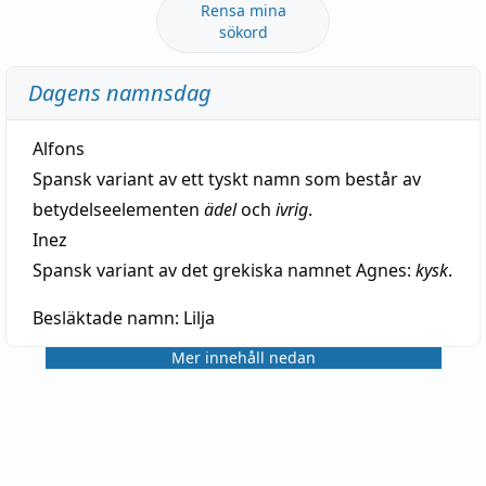
Rensa mina
sökord
Dagens namnsdag
Alfons
Spansk variant av ett tyskt namn som består av
betydelseelementen
ädel
och
ivrig
.
Inez
Spansk variant av det grekiska namnet Agnes:
kysk
.
Besläktade namn:
Lilja
Mer innehåll nedan