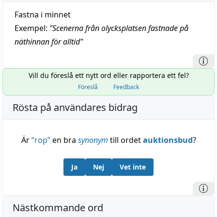
Fastna i minnet
Exempel:
"
Scenerna från olycksplatsen fastnade på
näthinnan för alltid
"
Vill du föreslå ett nytt ord eller rapportera ett fel?
Föreslå
Feedback
Rösta på användares bidrag
Är
“
rop
”
en bra
synonym
till ordet
auktionsbud
?
Ja
Nej
Vet inte
Nästkommande ord