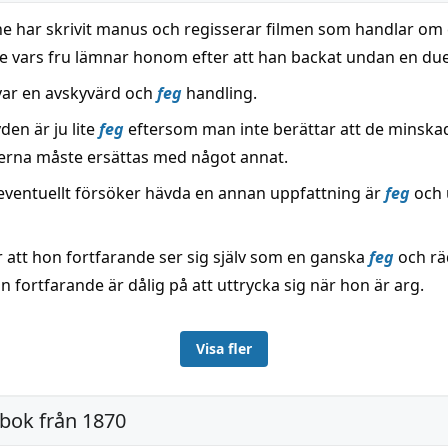
e har skrivit manus och regisserar filmen som handlar om
e vars fru lämnar honom efter att han backat undan en duel
 var en avskyvärd och
feg
handling.
yden är ju lite
feg
eftersom man inte berättar att de minska
erna måste ersättas med något annat.
ventuellt försöker hävda en annan uppfattning är
feg
och 
 att hon fortfarande ser sig själv som en ganska
feg
och rä
n fortfarande är dålig på att uttrycka sig när hon är arg.
Visa fler
dbok från 1870