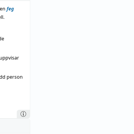
 en
feg
l.
de
uppvisar
dd person