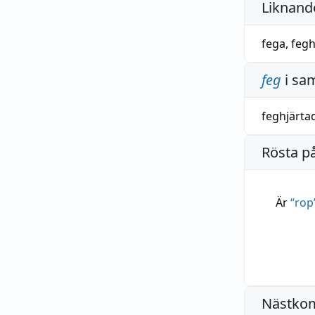
Liknande
fega
,
fegh
feg
i sa
feghjärta
Rösta p
Är
“
rop
Nästko