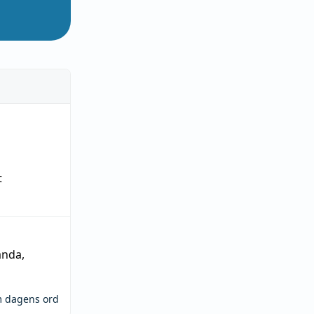
t
ända
,
m dagens ord