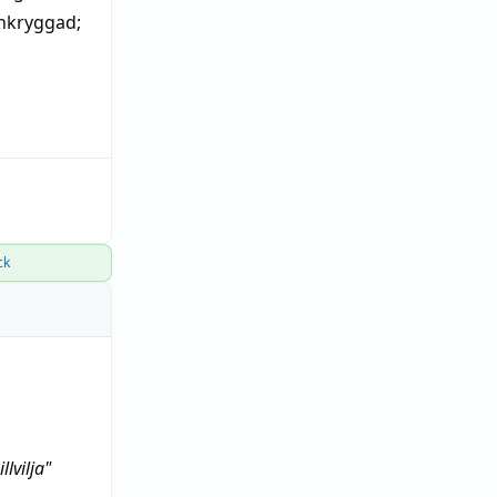
nkryggad
;
ck
lvilja"