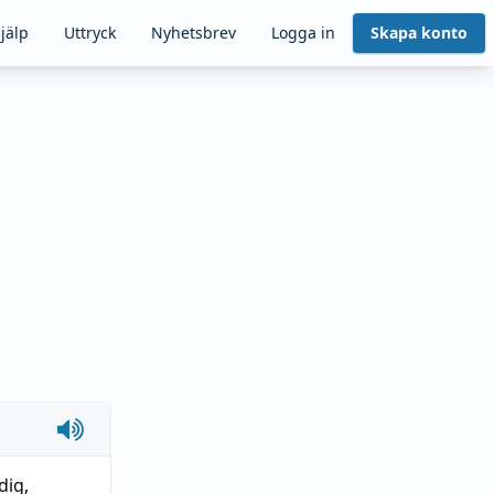
jälp
Uttryck
Nyhetsbrev
Logga in
Skapa konto
dig
,