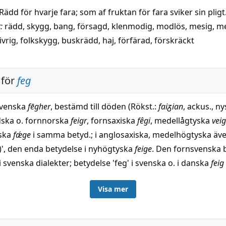
Rädd för hvarje fara; som af fruktan för fara sviker sin pligt
:
rädd
,
skygg
,
bang
,
försagd
,
klenmodig
,
modlös
,
mesig
,
me
ivrig
,
folkskygg
,
buskrädd
,
haj
,
förfärad
,
förskräckt
 för
feg
svenska
fēgher
, bestämd till döden (Rökst.:
faiᵹian
, ackus., n
dska o. fornnorska
feigr
, fornsaxiska
fêgi
, medellågtyska
vei
iska
fǽge
i samma betyd.; i anglosaxiska, medelhögtyska äve
a)', den enda betydelse i nyhögtyska
feige
. Den fornsvenska 
i svenska dialekter; betydelse 'feg' i svenska o. i danska
feig
nyhögtyska Av mycket omstridd o. oviss härledn.; senast, mi
Visa mer
ällande, fört till litauiska
paīkas
dum.