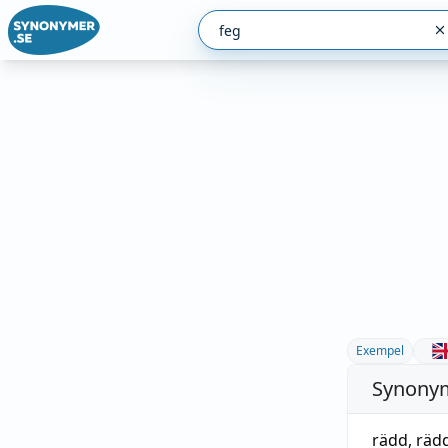
Exempel
Synonym
rädd
,
rädd