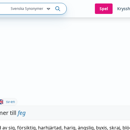
Spel
Kryssh
Svenska Synonymer
sv-en
er till
feg
 av sig
,
försiktig
,
harhjärtad
,
harig
,
ängslig
,
byxis
,
skraj
,
blö