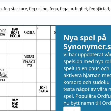
n
,
feg stackare
,
feg usling
,
fega
,
fega ur
,
feghet
,
feghjärtad
,
Nya spel på
Synonymer.s
Vi har uppdaterat vå
spelsida med nya rol
spel! Ta en paus och
aktivera hjärnan me
korsord och sudoku 
testa något av våra 
spel. Populära Ordful
nu bytt namn till Ord