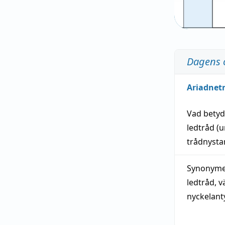
Dagens 
Ariadnet
Vad bety
ledtråd
(u
trådnystan
Synonymer
ledtråd
,
v
nyckelant