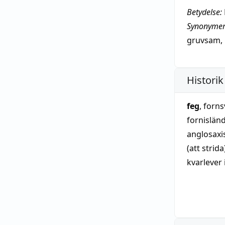
Betydelse:
Synonymer
gruvsam
,
Historik
feg
, forn
fornislän
anglosax
(att strid
kvarlever 
lån från 
tillfredsst