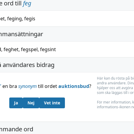
 ord till
feg
et
,
feging
,
fegis
mmansättningar
d
,
feghet
,
fegspel
,
fegsint
å användares bidrag
Här kan du rösta på b
andra användare. Dina
”
en bra
synonym
till ordet
auktionsbud
?
hjälper oss att avgöra 
som ska läggas till i o
För mer information, k
Ja
Nej
Vet inte
informations-ikonen n
mmande ord