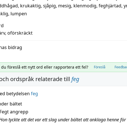
ddhågad
,
krukaktig
,
sjåpig
,
mesig
,
klenmodig
,
feghjärtad
,
y
klig
,
lumpen
rd
ärv
,
oförskräckt
nas bidrag
l du föreslå ett nytt ord eller rapportera ett fel?
Föreslå
Feedba
och ordspråk relaterade till
feg
ed betydelsen
feg
nder bältet
Fegt angrepp
on tyckte att det var ett slag under bältet att anklaga henne för il