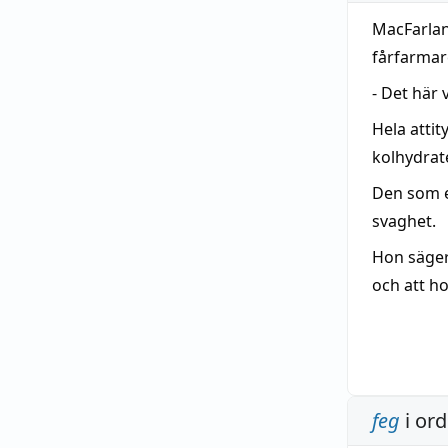
MacFarlan
fårfarmar
- Det här
Hela attit
kolhydrat
Den som e
svaghet.
Hon säger
och att ho
feg
i or