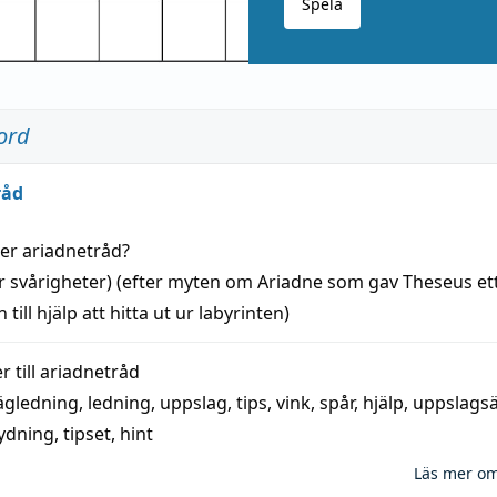
Spela
ord
råd
der
ariadnetråd
?
r svårigheter) (efter myten om Ariadne som gav Theseus et
 till
hjälp
att
hitta
ut ur labyrinten)
 till
ariadnetråd
ägledning
,
ledning
,
uppslag
,
tips
,
vink
,
spår
,
hjälp
,
uppslags
ydning,
tipset
,
hint
Läs mer o