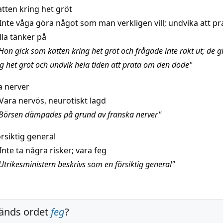
tten kring het gröt
Inte våga göra något som man verkligen vill; undvika att p
lla tänker på
Hon gick som katten kring het gröt och frågade inte rakt ut; de 
ng het gröt och undvik hela tiden att prata om den döde"
a nerver
Vara nervös, neurotiskt lagd
Börsen dämpades på grund av franska nerver"
rsiktig general
Inte ta några risker; vara feg
Utrikesministern beskrivs som en försiktig general"
änds ordet
feg
?