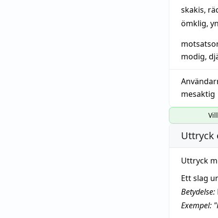
skakis
,
rä
ömklig
,
yn
motsatso
modig
,
dj
Användar
mesaktig
Vil
Uttryck 
Uttryck m
Ett slag u
Betydelse:
Exempel: "H