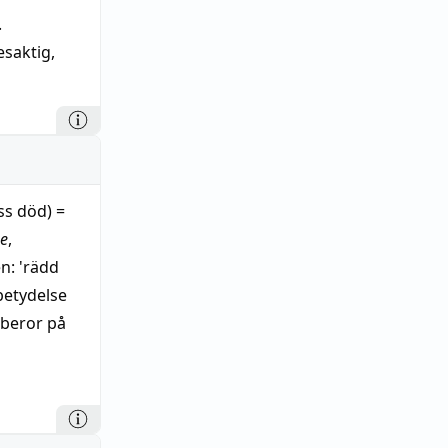
.
saktig
,
yss död) =
ge
,
n: 'rädd
betydelse
beror på
ndre