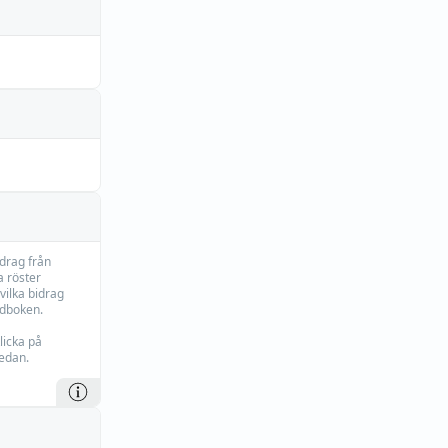
idrag från
 röster
vilka bidrag
rdboken.
licka på
edan.