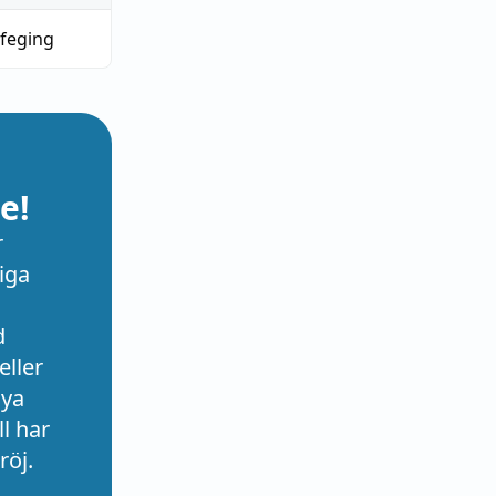
feging
e!
r
iga
d
eller
nya
l har
röj.