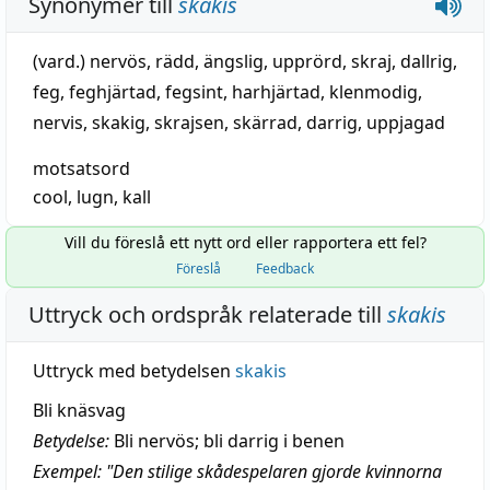
Synonymer till
skakis
(vard.)
nervös
,
rädd
,
ängslig
,
upprörd
,
skraj
,
dallrig
,
feg
,
feghjärtad
,
fegsint
,
harhjärtad
,
klenmodig
,
nervis
,
skakig
,
skrajsen
,
skärrad
,
darrig
,
uppjagad
motsatsord
cool
,
lugn
,
kall
Vill du föreslå ett nytt ord eller rapportera ett fel?
Föreslå
Feedback
Uttryck och ordspråk relaterade till
skakis
Uttryck med betydelsen
skakis
Bli knäsvag
Betydelse:
Bli nervös; bli darrig i benen
Exempel: "Den stilige skådespelaren gjorde kvinnorna