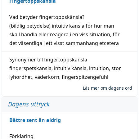
Fingertoppskänsla
Vad betyder
fingertoppskänsla
?
(
bildlig
betydelse)
intuitiv
känsla
för hur man
skall
handla
eller
reagera
i en viss
situation
, för
det väsentliga i ett visst
sammanhang
etcetera
Synonymer till
fingertoppskänsla
fingerspetskänsla
,
intuitiv känsla
,
intuition
,
stor
lyhördhet
,
väderkorn
,
fingerspitzengefühl
Läs mer om dagens ord
Dagens uttryck
Bättre sent än aldrig
Förklaring