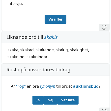
intervju.
Visa fler
Liknande ord till
skakis
skaka
,
skakad
,
skakande
,
skakig
,
skakighet
,
skakning
,
skakningar
Rösta på användares bidrag
Är
“
rop
”
en bra
synonym
till ordet
auktionsbud
?
Ja
Nej
Vet inte