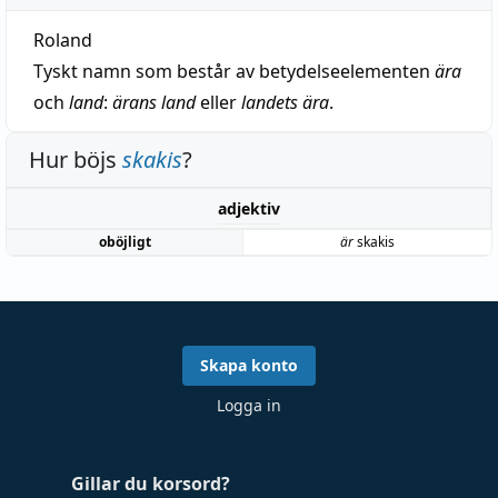
Roland
Tyskt namn som består av betydelseelementen
ära
och
land
:
ärans land
eller
landets ära
.
Hur böjs
skakis
?
adjektiv
oböjligt
är
skakis
Skapa konto
Logga in
Gillar du korsord?