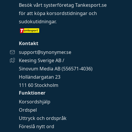
Besök vårt systerföretag
Tankesport.se
för att köpa
korsordstidningar
och
sudokutidningar
.
Kontakt
support@synonymer.se
Keesing Sverige AB /
Sinovum Media AB (556571-4036)
Holländargatan 23
111 60 Stockholm
Funktioner
Korsordshjälp
Ordspel
Uttryck och ordspråk
Föreslå nytt ord