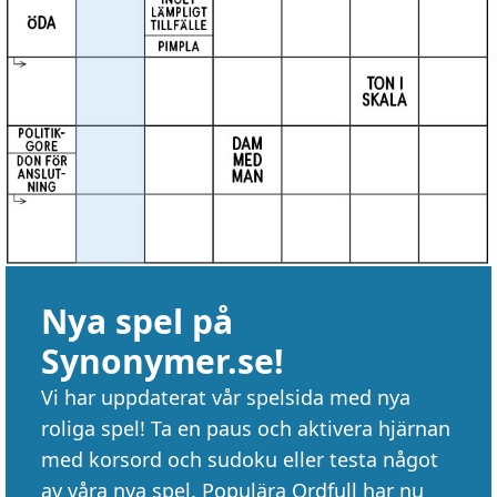
Nya spel på
Synonymer.se!
Vi har uppdaterat vår spelsida med nya
roliga spel! Ta en paus och aktivera hjärnan
med korsord och sudoku eller testa något
av våra nya spel. Populära Ordfull har nu