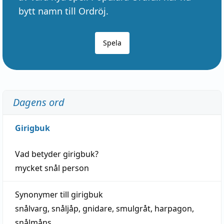
bytt namn till Ordröj.
Spela
Dagens ord
Girigbuk
Vad betyder
girigbuk
?
mycket
snål
person
Synonymer till
girigbuk
snålvarg
,
snåljåp
,
gnidare
,
smulgråt
,
harpagon
,
snålmåns