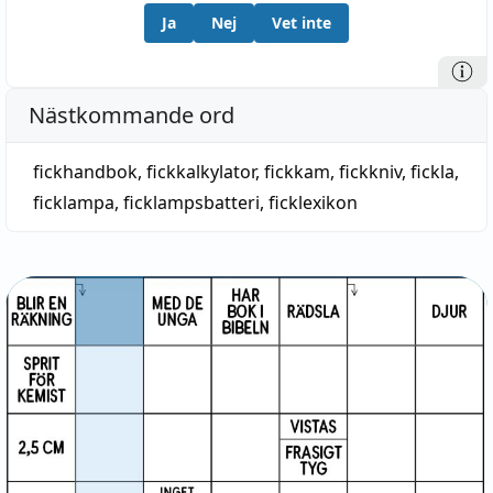
Ja
Nej
Vet inte
Nästkommande ord
fickhandbok
,
fickkalkylator
,
fickkam
,
fickkniv
,
fickla
,
ficklampa
,
ficklampsbatteri
,
ficklexikon