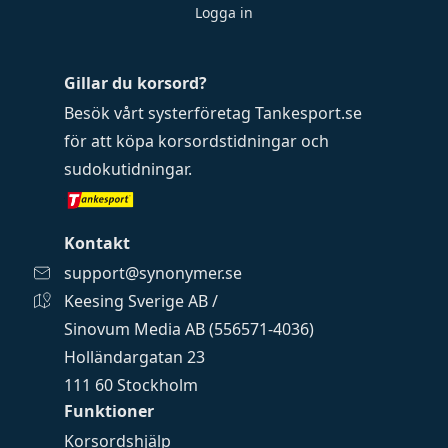
Logga in
Gillar du korsord?
Besök vårt systerföretag
Tankesport.se
för att köpa
korsordstidningar
och
sudokutidningar
.
Kontakt
support@synonymer.se
Keesing Sverige AB /
Sinovum Media AB (556571-4036)
Holländargatan 23
111 60 Stockholm
Funktioner
Korsordshjälp