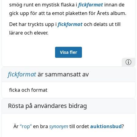
smög runt en mystisk flaska i
fickformat
innan de
gick upp för att ta emot plaketten för Årets album.
Det har tryckts upp i
fickformat
och delats ut till
lärare och elever.
Visa fler
fickformat
är sammansatt av
ficka
och
format
Rösta på användares bidrag
Är
“
rop
”
en bra
synonym
till ordet
auktionsbud
?