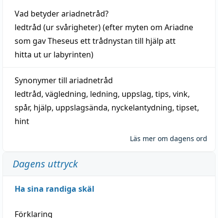
Vad betyder
ariadnetråd
?
ledtråd
(ur svårigheter) (efter myten om Ariadne
som gav Theseus ett trådnystan till
hjälp
att
hitta
ut ur labyrinten)
Synonymer till
ariadnetråd
ledtråd
,
vägledning
,
ledning
,
uppslag
,
tips
,
vink
,
spår
,
hjälp
,
uppslagsända
, nyckelantydning,
tipset
,
hint
Läs mer om dagens ord
Dagens uttryck
Ha sina randiga skäl
Förklaring