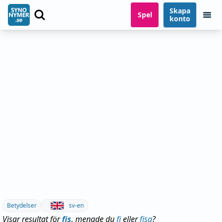
Skapa
Spel
konto
Betydelser
sv-en
Visar resultat för
fis
, menade du
fi
eller
fisa
?