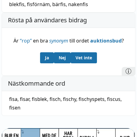
blekfis
,
fisförnäm
,
bärfis
,
nakenfis
Rösta på användares bidrag
Är
“
rop
”
en bra
synonym
till ordet
auktionsbud
?
Ja
Nej
Vet inte
Nästkommande ord
fisa
,
fisar
,
fisblek
,
fisch
,
fischy
,
fischyspets
,
fiscus
,
fisen