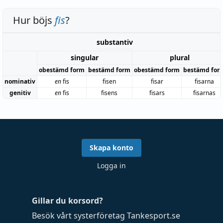
Hur böjs
fis
?
substantiv
singular
plural
obestämd form
bestämd form
obestämd form
bestämd for
nominativ
en
fis
fisen
fisar
fisarna
genitiv
en
fis
fisens
fisars
fisarnas
Skapa konto
Logga in
Gillar du korsord?
Besök vårt systerföretag
Tankesport.se