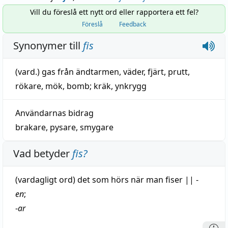
Vill du föreslå ett nytt ord eller rapportera ett fel?
Föreslå
Feedback
Synonymer till
fis
(vard.)
gas från ändtarmen
,
väder
,
fjärt
,
prutt
,
rökare
,
mök
,
bomb
;
kräk
,
ynkrygg
Användarnas bidrag
brakare
,
pysare
,
smygare
Vad betyder
fis
?
(vardagligt ord) det som hörs när man fiser
||
-
en
;
-
ar