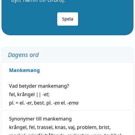
Spela
Dagens ord
Mankemang
Vad betyder
mankemang
?
fel
,
krångel
||
-et
;
pl. = el.
-er
, best. pl.
-en
el.
-erna
Synonymer till
mankemang
krångel
,
fel
,
trassel
,
knas
,
vaj
,
problem
,
brist
,