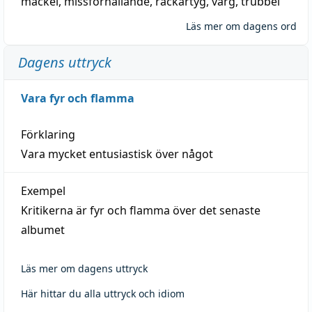
mackel
,
missförhållande
,
rackartyg
,
varg
,
trubbel
Läs mer om dagens ord
Dagens uttryck
Vara fyr och flamma
Förklaring
Vara mycket entusiastisk över något
Exempel
Kritikerna är fyr och flamma över det senaste
albumet
Läs mer om dagens uttryck
Här hittar du alla uttryck och idiom