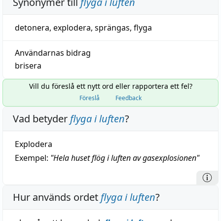
Synonymer till
flyga i luften
detonera
,
explodera
,
sprängas
,
flyga
Användarnas bidrag
brisera
Vill du föreslå ett nytt ord eller rapportera ett fel?
Föreslå
Feedback
Vad betyder
flyga i luften
?
Explodera
Exempel:
"
Hela huset flög i luften av gasexplosionen
"
Hur används ordet
flyga i luften
?