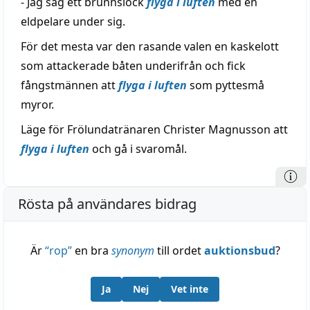
- Jag såg ett brunnslock
flyga i luften
med en
eldpelare under sig.
För det mesta var den rasande valen en kaskelott
som attackerade båten underifrån och fick
fångstmännen att
flyga i luften
som pyttesmå
myror.
Läge för Frölundatränaren Christer Magnusson att
flyga i luften
och gå i svaromål.
Rösta på användares bidrag
Är
“
rop
”
en bra
synonym
till ordet
auktionsbud
?
Ja
Nej
Vet inte