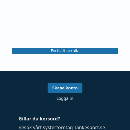
Fortsätt scrolla
Skapa konto
Logga in
Gillar du korsord?
Besök vårt systerföretag
Tankesport.se