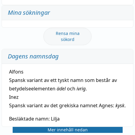
Mina sökningar
Rensa mina
sökord
Dagens namnsdag
Alfons
Spansk variant av ett tyskt namn som består av
betydelseelementen
ädel
och
ivrig
.
Inez
Spansk variant av det grekiska namnet Agnes:
kysk
.
Besläktade namn:
Lilja
Mer innehåll nedan