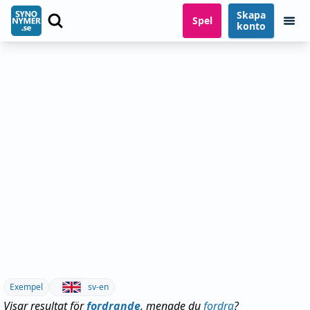
Skapa
Spel
konto
Exempel
sv-en
Visar resultat för
fordrande
, menade du
fordra
?