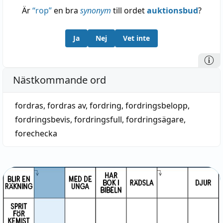
Är
“
rop
”
en bra
synonym
till ordet
auktionsbud
?
Ja
Nej
Vet inte
Nästkommande ord
fordras
,
fordras av
,
fordring
,
fordringsbelopp
,
fordringsbevis
,
fordringsfull
,
fordringsägare
,
forechecka