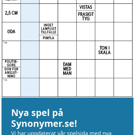
Nya spel på
Synonymer.se!
Vi har uppdaterat vår spelsida med nya