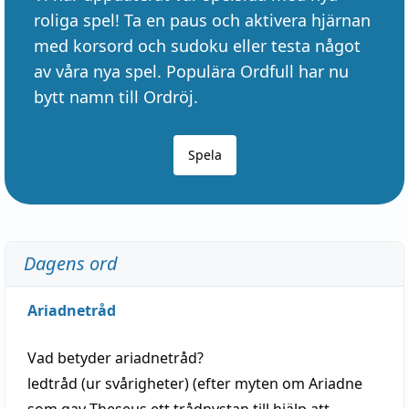
roliga spel! Ta en paus och aktivera hjärnan
med korsord och sudoku eller testa något
av våra nya spel. Populära Ordfull har nu
bytt namn till Ordröj.
Spela
Dagens ord
Ariadnetråd
Vad betyder
ariadnetråd
?
ledtråd
(ur svårigheter) (efter myten om Ariadne
som gav Theseus ett trådnystan till
hjälp
att