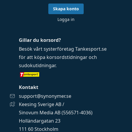
Skapa konto
Logga in
Gillar du korsord?
Besök vårt systerföretag
Tankesport.se
för att köpa
korsordstidningar
och
sudokutidningar
.
Kontakt
support@synonymer.se
Keesing Sverige AB /
Sinovum Media AB (556571-4036)
Holländargatan 23
111 60 Stockholm