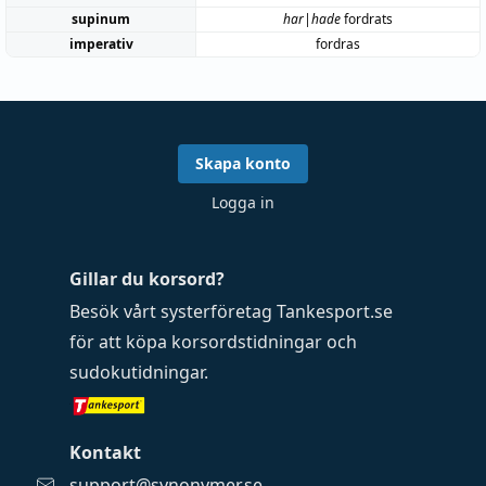
supinum
har|hade
fordrats
imperativ
fordras
Skapa konto
Logga in
Gillar du korsord?
Besök vårt systerföretag
Tankesport.se
för att köpa
korsordstidningar
och
sudokutidningar
.
Kontakt
support@synonymer.se