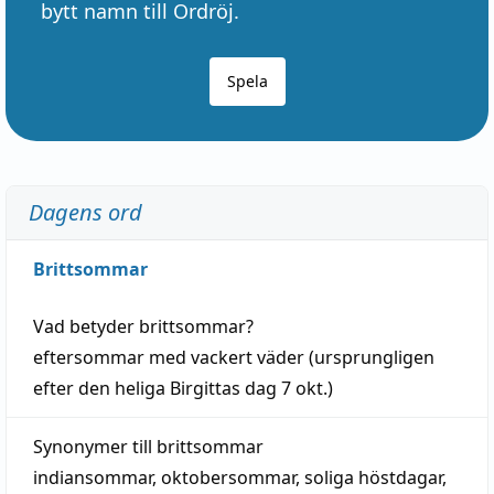
bytt namn till Ordröj.
Spela
Dagens ord
Brittsommar
Vad betyder
brittsommar
?
eftersommar
med
vackert
väder
(
ursprungligen
efter den heliga Birgittas
dag
7 okt.)
Synonymer till
brittsommar
indiansommar
,
oktobersommar
,
soliga höstdagar
,