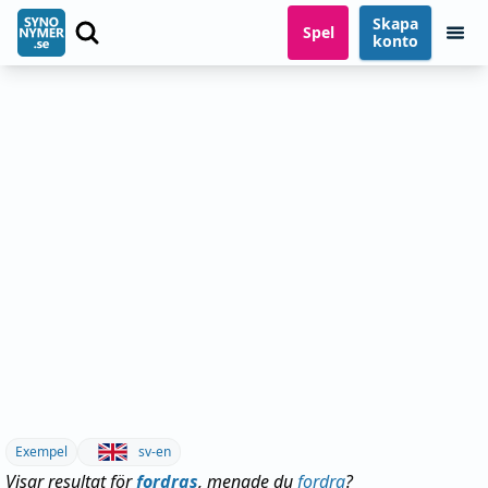
Skapa
Spel
konto
Exempel
sv-en
Visar resultat för
fordras
, menade du
fordra
?