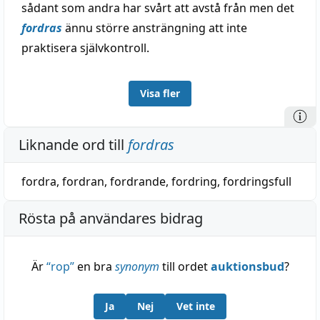
sådant som andra har svårt att avstå från men det
fordras
ännu större ansträngning att inte
praktisera självkontroll.
Visa fler
Liknande ord till
fordras
fordra
,
fordran
,
fordrande
,
fordring
,
fordringsfull
Rösta på användares bidrag
Är
“
rop
”
en bra
synonym
till ordet
auktionsbud
?
Ja
Nej
Vet inte