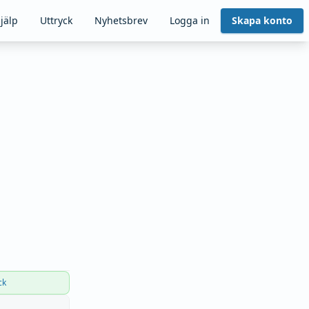
jälp
Uttryck
Nyhetsbrev
Logga in
Skapa konto
ck