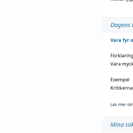
Dagens 
Vara fyr
Förklarin
Vara myck
Exempel
Kritikern
Läs mer om
Mina sö