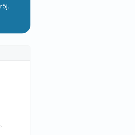
röj.
e
,