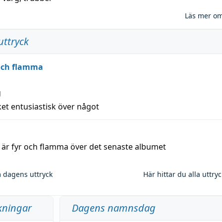
Läs mer o
uttryck
 och flamma
g
et entusiastisk över något
a är fyr och flamma över det senaste albumet
 dagens uttryck
Här hittar du alla uttry
kningar
Dagens namnsdag