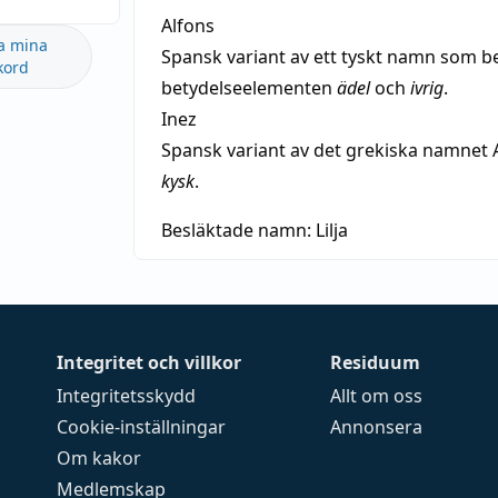
Alfons
a mina
Spansk variant av ett tyskt namn som b
kord
betydelseelementen
ädel
och
ivrig
.
Inez
Spansk variant av det grekiska namnet 
kysk
.
Besläktade namn:
Lilja
Integritet och villkor
Residuum
Integritetsskydd
Allt om oss
Cookie-inställningar
Annonsera
Om kakor
Medlemskap