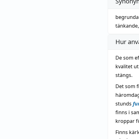
Synonym
begrunda
tänkande
Hur anv
De som e
kvalitet 
stängs.
Det som fi
häromdage
stunds
fu
finns i sa
kroppar f
Finns kär