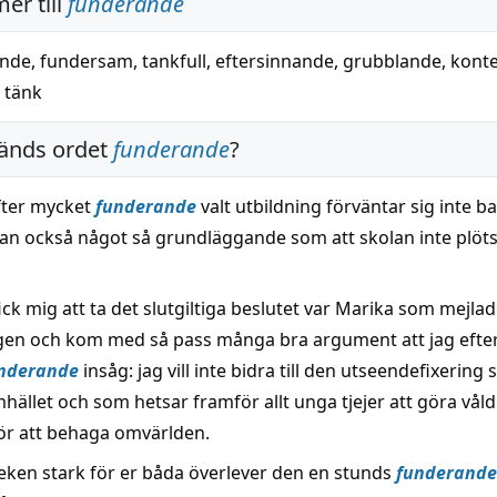
er till
funderande
nde
,
fundersam
,
tankfull
,
eftersinnande
,
grubblande
,
konte
,
tänk
änds ordet
funderande
?
fter mycket
funderande
valt utbildning förväntar sig inte b
utan också något så grundläggande som att skolan inte plöts
ck mig att ta det slutgiltiga beslutet var Marika som mejla
n och kom med så pass många bra argument att jag efte
nderande
insåg: jag vill inte bidra till den utseendefixerin
mhället och som hetsar framför allt unga tjejer att göra våld
ör att behaga omvärlden.
leken stark för er båda överlever den en stunds
funderande