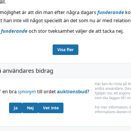
ll.
möjlighet är att din man efter några dagars
funderande
ko
att han inte vill något speciellt än det som nu är med relation
r
funderande
och stor tveksamhet väljer de att tacka nej.
Visa fler
å användares bidrag
Här kan du rösta på b
andra användare. Dina
”
en bra
synonym
till ordet
auktionsbud
?
hjälper oss att avgöra 
som ska läggas till i o
För mer information, k
Ja
Nej
Vet inte
informations-ikonen n