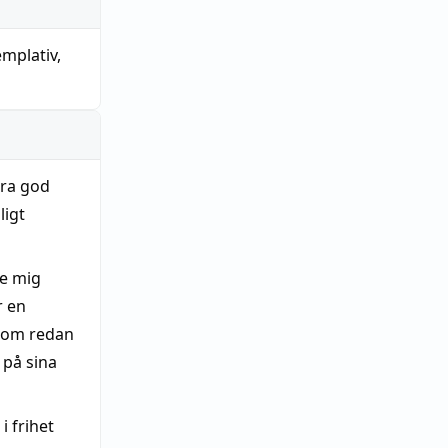
mplativ
,
ara god
ligt
de mig
r en
g som redan
 på sina
i frihet