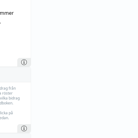
mmer
.
idrag från
 röster
vilka bidrag
rdboken.
licka på
edan.