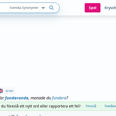
Spel
Kryssh
Svenska Synonymer
sv-en
för
funderande
, menade du
fundera
?
l du föreslå ett nytt ord eller rapportera ett fel?
Föreslå
Feedba