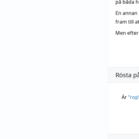
på båda hå
En annan 
fram till 
Men efte
Rösta p
Är
“
rop