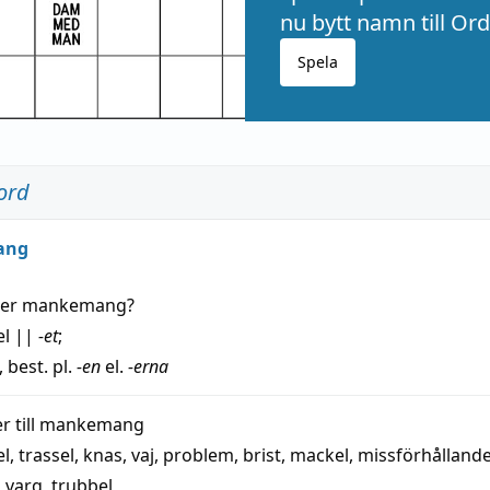
nu bytt namn till Ord
Spela
ord
ang
der
mankemang
?
el
||
-et
;
, best. pl.
-en
el.
-erna
 till
mankemang
el
,
trassel
,
knas
,
vaj
,
problem
,
brist
,
mackel
,
missförhålland
,
varg
,
trubbel