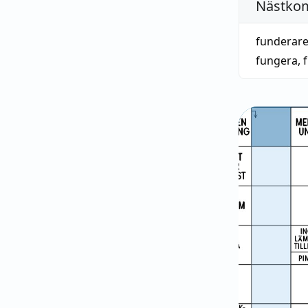
Nästko
funderar
fungera
,