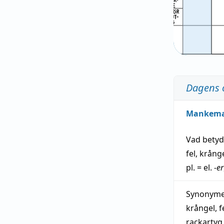
Dagens 
Mankem
Vad bety
fel
,
krång
pl. = el.
-er
Synonymer
krångel
,
f
rackartyg