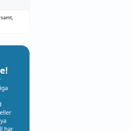
rsamt
,
e!
r
iga
d
eller
nya
l har