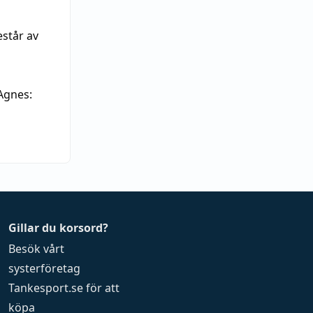
estår av
Agnes:
Gillar du korsord?
Besök vårt
systerföretag
Tankesport.se
för att
köpa