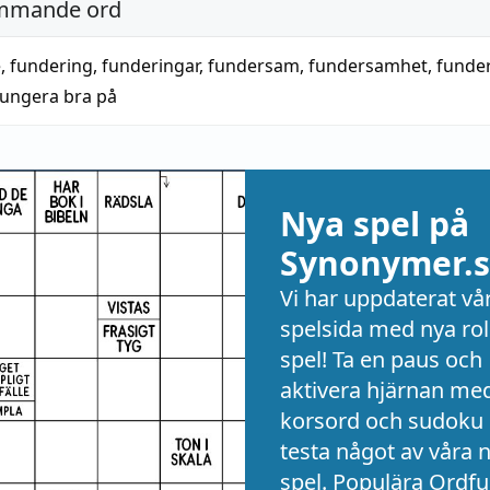
mmande ord
e
,
fundering
,
funderingar
,
fundersam
,
fundersamhet
,
funde
fungera bra på
Nya spel på
Synonymer.s
Vi har uppdaterat vå
spelsida med nya rol
spel! Ta en paus och
aktivera hjärnan me
korsord och sudoku 
testa något av våra 
spel. Populära Ordful