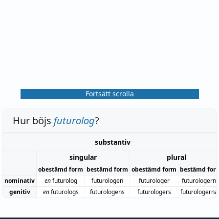
Fortsätt scrolla
Hur böjs
futurolog
?
substantiv
singular
plural
obestämd form
bestämd form
obestämd form
bestämd for
nominativ
en
futurolog
futurologen
futurologer
futurologern
genitiv
en
futurologs
futurologens
futurologers
futurologerna