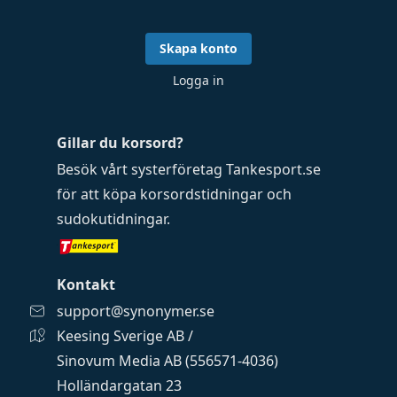
Skapa konto
Logga in
Gillar du korsord?
Besök vårt systerföretag
Tankesport.se
för att köpa
korsordstidningar
och
sudokutidningar
.
Kontakt
support@synonymer.se
Keesing Sverige AB /
Sinovum Media AB (556571-4036)
Holländargatan 23