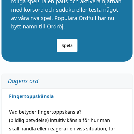
roliga spel! Ta en paus och aktivera hjärnan
med korsord och sudoku eller testa något
av våra nya spel. Populära Ordfull har nu
bytt namn till Ordröj.
Spela
Dagens ord
Fingertoppskänsla
Vad betyder
fingertoppskänsla
?
(
bildlig
betydelse)
intuitiv
känsla
för hur man
skall
handla
eller
reagera
i en viss
situation
, för