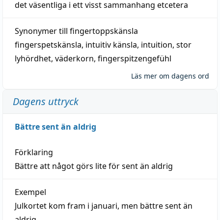
det väsentliga i ett visst
sammanhang
etcetera
Synonymer till
fingertoppskänsla
fingerspetskänsla
,
intuitiv känsla
,
intuition
,
stor
lyhördhet
,
väderkorn
,
fingerspitzengefühl
Läs mer om dagens ord
Dagens uttryck
Bättre sent än aldrig
Förklaring
Bättre att något görs lite för sent än aldrig
Exempel
Julkortet kom fram i januari, men bättre sent än
aldrig