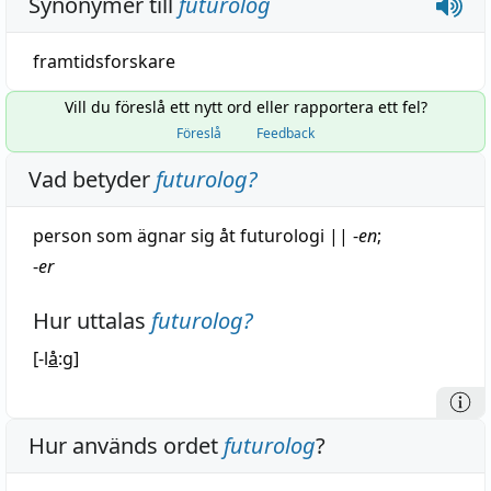
Synonymer till
futurolog
framtidsforskare
Vill du föreslå ett nytt ord eller rapportera ett fel?
Föreslå
Feedback
Vad betyder
futurolog
?
person som ägnar sig åt
futurologi
||
-
en
;
-
er
Hur uttalas
futurolog
?
[-l
å
:g]
Hur används ordet
futurolog
?