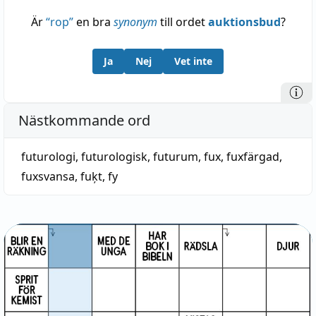
Är
“
rop
”
en bra
synonym
till ordet
auktionsbud
?
Ja
Nej
Vet inte
Nästkommande ord
futurologi
,
futurologisk
,
futurum
,
fux
,
fuxfärgad
,
fuxsvansa
,
fuķt
,
fy