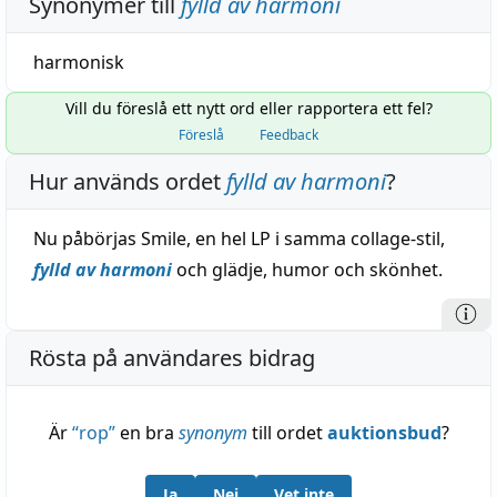
Synonymer till
fylld av harmoni
harmonisk
Vill du föreslå ett nytt ord eller rapportera ett fel?
Föreslå
Feedback
Hur används ordet
fylld av harmoni
?
Nu påbörjas Smile, en hel LP i samma collage-stil,
fylld av harmoni
och glädje, humor och skönhet.
Rösta på användares bidrag
Är
“
rop
”
en bra
synonym
till ordet
auktionsbud
?
Ja
Nej
Vet inte