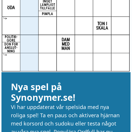
Nya spel på
Synonymer.se!
Vi har uppdaterat vår spelsida med nya
roliga spel! Ta en paus och aktivera hjärnan
med korsord och sudoku eller testa något
av våra nya spel. Populära Ordfull har nu