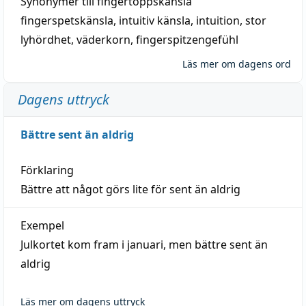
Synonymer till
fingertoppskänsla
fingerspetskänsla
,
intuitiv känsla
,
intuition
,
stor
lyhördhet
,
väderkorn
,
fingerspitzengefühl
Läs mer om dagens ord
Dagens uttryck
Bättre sent än aldrig
Förklaring
Bättre att något görs lite för sent än aldrig
Exempel
Julkortet kom fram i januari, men bättre sent än
aldrig
Läs mer om dagens uttryck