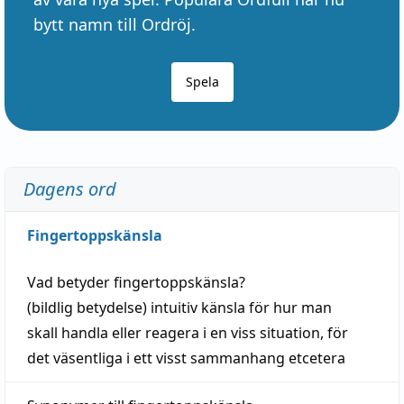
bytt namn till Ordröj.
Spela
Dagens ord
Fingertoppskänsla
Vad betyder
fingertoppskänsla
?
(
bildlig
betydelse)
intuitiv
känsla
för hur man
skall
handla
eller
reagera
i en viss
situation
, för
det väsentliga i ett visst
sammanhang
etcetera