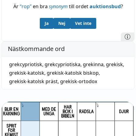
Är
“
rop
”
en bra
synonym
till ordet
auktionsbud
?
Ja
Nej
Vet inte
Nästkommande ord
grekcypriotisk
,
grekcypriotiska
,
grekinna
,
grekisk
,
grekisk-katolsk
,
grekisk-katolsk biskop
,
grekisk-katolsk präst
,
grekisk-ortodox