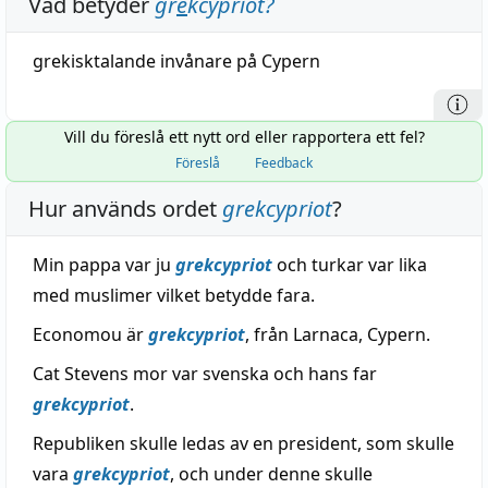
Vad betyder
gr
e
kcypriot
?
grekisktalande
invånare
på Cypern
Vill du föreslå ett nytt ord eller rapportera ett fel?
Föreslå
Feedback
Hur används ordet
grekcypriot
?
Min pappa var ju
grekcypriot
och turkar var lika
med muslimer vilket betydde fara.
Economou är
grekcypriot
, från Larnaca, Cypern.
Cat Stevens mor var svenska och hans far
grekcypriot
.
Republiken skulle ledas av en president, som skulle
vara
grekcypriot
, och under denne skulle