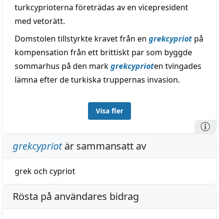
turkcyprioterna företrädas av en vicepresident
med vetorätt.
Domstolen tillstyrkte kravet från en
grekcypriot
på
kompensation från ett brittiskt par som byggde
sommarhus på den mark
grekcypriot
en tvingades
lämna efter de turkiska truppernas invasion.
Visa fler
grekcypriot
är sammansatt av
grek
och
cypriot
Rösta på användares bidrag