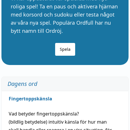
roliga spel! Ta en paus och aktivera hjärnan
med korsord och sudoku eller testa något
av våra nya spel. Populära Ordfull har nu
bytt namn till Ordröj.
Spela
Dagens ord
Fingertoppskänsla
Vad betyder
fingertoppskänsla
?
(
bildlig
betydelse)
intuitiv
känsla
för hur man
skall
handla
eller
reagera
i en viss
situation
, för