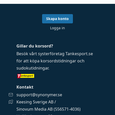
Skapa konto
Logga in
Gillar du korsord?
Besök vårt systerföretag
Tankesport.se
för att köpa
korsordstidningar
och
sudokutidningar
.
Kontakt
support@synonymer.se
Keesing Sverige AB /
Sinovum Media AB (556571-4036)