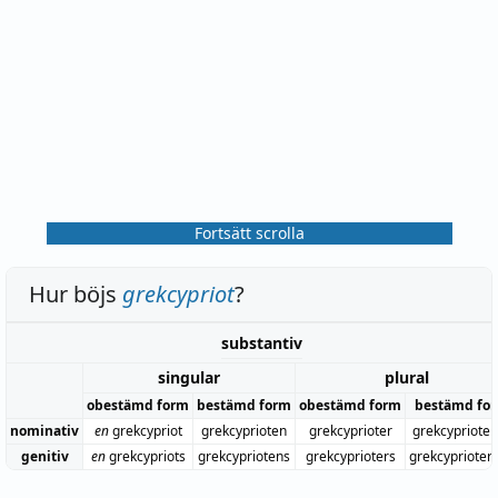
Fortsätt scrolla
Hur böjs
grekcypriot
?
substantiv
singular
plural
obestämd form
bestämd form
obestämd form
bestämd fo
nominativ
en
grekcypriot
grekcyprioten
grekcyprioter
grekcypriote
genitiv
en
grekcypriots
grekcypriotens
grekcyprioters
grekcyprioter