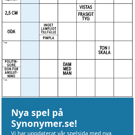
Nya spel på
Synonymer.se!
Vi har uppdaterat vår spelsida med nya