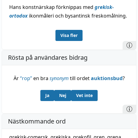
Hans konstnärskap förknippas med
grekisk-
ortodox
ikonmåleri och bysantinsk freskomålning.
Visa fler
Rösta på användares bidrag
Är
“
rop
”
en bra
synonym
till ordet
auktionsbud
?
Ja
Nej
Vet inte
Nästkommande ord
grekisk-romersk
,
grekiska
,
grekofil
,
gren
,
grena
,