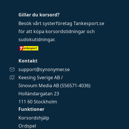
Gillar du korsord?
Besök vårt systerföretag
Tankesport.se
för att köpa
korsordstidningar
och
sudokutidningar
.
Kontakt
support@synonymer.se
Keesing Sverige AB /
Sinovum Media AB (556571-4036)
Holländargatan 23
111 60 Stockholm
Funktioner
Korsordshjälp
Ordspel