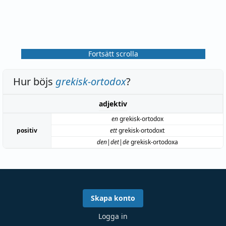
Fortsätt scrolla
Hur böjs
grekisk-ortodox
?
adjektiv
en
grekisk-ortodox
positiv
ett
grekisk-ortodoxt
den|det|de
grekisk-ortodoxa
Skapa konto
Logga in