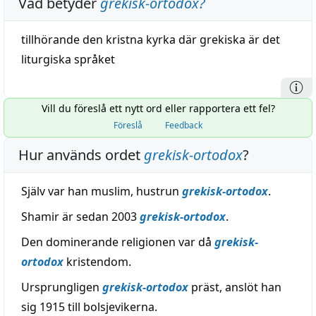
Vad betyder
grekisk-ortodox
?
tillhörande den
kristna
kyrka
där
grekiska
är det
liturgiska språket
Vill du föreslå ett nytt ord eller rapportera ett fel?
Föreslå
Feedback
Hur används ordet
grekisk-ortodox
?
Själv var han muslim, hustrun
grekisk-ortodox
.
Shamir är sedan 2003
grekisk-ortodox
.
Den dominerande religionen var då
grekisk-
ortodox
kristendom.
Ursprungligen
grekisk-ortodox
präst, anslöt han
sig 1915 till bolsjevikerna.