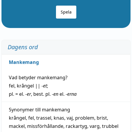
Spela
Dagens ord
Mankemang
Vad betyder
mankemang
?
fel
,
krångel
||
-et
;
pl. = el.
-er
, best. pl.
-en
el.
-erna
Synonymer till
mankemang
krångel
,
fel
,
trassel
,
knas
,
vaj
,
problem
,
brist
,
mackel
,
missförhållande
,
rackartyg
,
varg
,
trubbel