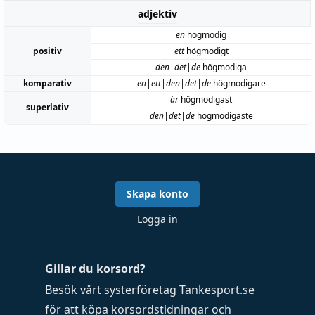
adjektiv
en
högmodig
positiv
ett
högmodigt
den|det|de
högmodiga
komparativ
en|ett|den|det|de
högmodigare
är
högmodigast
superlativ
den|det|de
högmodigaste
Skapa konto
Logga in
Gillar du korsord?
Besök vårt systerföretag
Tankesport.se
för att köpa
korsordstidningar
och