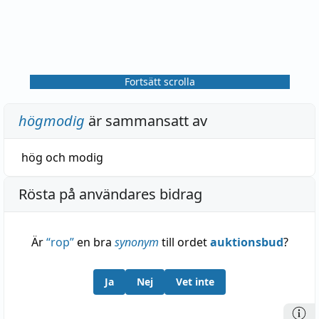
Fortsätt scrolla
högmodig
är sammansatt av
hög
och
modig
Rösta på användares bidrag
Är
“
rop
”
en bra
synonym
till ordet
auktionsbud
?
Ja
Nej
Vet inte