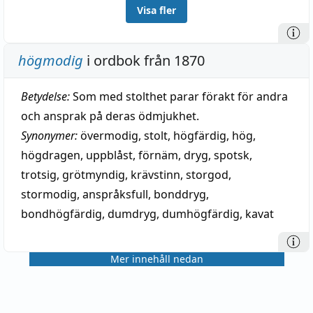
Visa fler
högmodig
i ordbok från 1870
Betydelse:
Som med stolthet parar förakt för andra
och ansprak på deras ödmjukhet.
Synonymer:
övermodig
,
stolt
,
högfärdig
,
hög
,
högdragen
,
uppblåst
,
förnäm
,
dryg
,
spotsk
,
trotsig
,
grötmyndig
,
krävstinn
,
storgod
,
stormodig
,
anspråksfull
,
bonddryg
,
bondhögfärdig
,
dumdryg
,
dumhögfärdig
,
kavat
Mer innehåll nedan