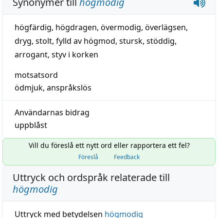
Synonymer till
högmodig
högfärdig
,
högdragen
,
övermodig
,
överlägsen
,
dryg
,
stolt
,
fylld av högmod
,
stursk
,
stöddig
,
arrogant
,
styv i korken
motsatsord
ödmjuk
,
anspråkslös
Användarnas bidrag
uppblåst
Vill du föreslå ett nytt ord eller rapportera ett fel?
Föreslå
Feedback
Uttryck och ordspråk relaterade till
högmodig
Uttryck med betydelsen
högmodig